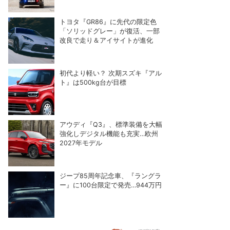
トヨタ『GR86』に先代の限定色
「ソリッドグレー」が復活、一部
改良で走り＆アイサイトが進化
初代より軽い？ 次期スズキ『アル
ト』は500kg台が目標
アウディ『Q3』、標準装備を大幅
強化しデジタル機能も充実…欧州
2027年モデル
ジープ85周年記念車、『ラングラ
ー』に100台限定で発売…944万円