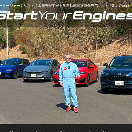
ータージャーナリスト清水和夫が主宰する
自動車関連映像専門サイト「StartYourEng