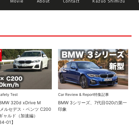
Movie
About
Contact
Kazuo Shimizu
afety Test
Car Review & Report
特集記事
MW 320d xDrive M
BMW 3シリーズ、7代目G20の第一
vs メルセデス・ベンツ C200
印象
ギャルド（加速編）
34-01】