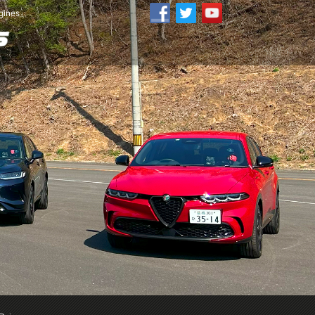
ines」