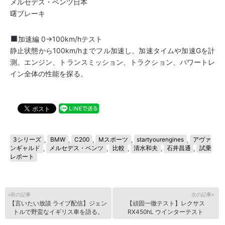
メルセデス・ベンツ日本
曙ブレーキ
加速編 0→100km/hテスト
静止状態から100km/hまでフル加速し、加速タイムや加速Gを計
測。エンジン、トランスミッション、トラクション、パワートレ
イン全体の性能を探る。
3シリーズ
,
BMW
,
C200
,
Mスポーツ
,
startyourengines
,
アヴァ
ンギャルド
,
メルセデス・ベンツ
,
比較
,
清水和夫
,
石井昌通
,
試乗
レポート
«前の記事
次の記事»
【言いたい放談 ライブ配信】ジェン
【頑固一徹テスト】レクサス
トルで野蛮なイギリス車を語る。
RX450hL ウインターテスト