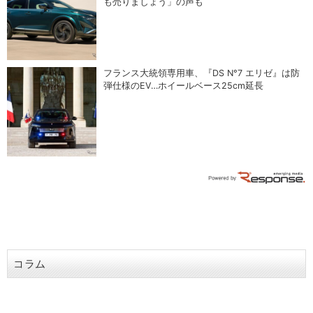
も売りましょう」の声も
フランス大統領専用車、『DS N°7 エリゼ』は防
弾仕様のEV…ホイールベース25cm延長
コラム