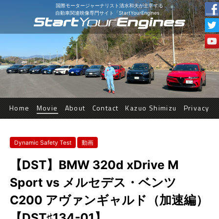
国際モータージャーナリスト清水和夫が主宰する
自動車関連映像専門サイト「StartYourEngines」
Home
Movie
About
Contact
Kazuo Shimizu
Privacy
Dynamic Safety Test
動画
【DST】BMW 320d xDrive M
Sport vs メルセデス・ベンツ
C200 アヴァンギャルド（加速編）
【DST♯134-01】