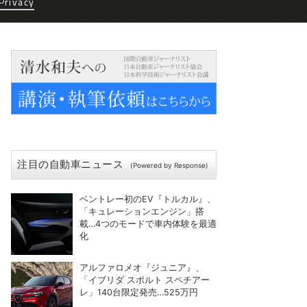
Privacy
注目の自動車ニュース
(Powered by Response)
ベントレー初のEV『トルカル』、
「キュレーションエンジン」搭
載…4つのモードで車内体験を最適
化
アルファロメオ『ジュニア』、
「イブリダ スポルト スペチアー
レ」140台限定発売…525万円