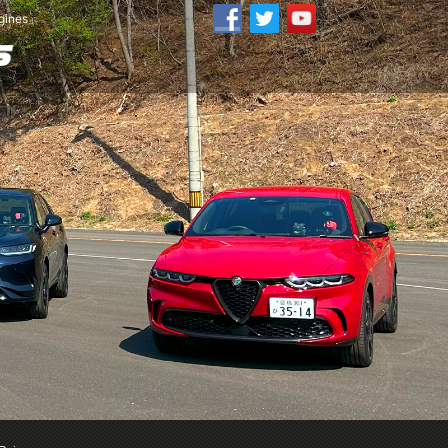
ines」