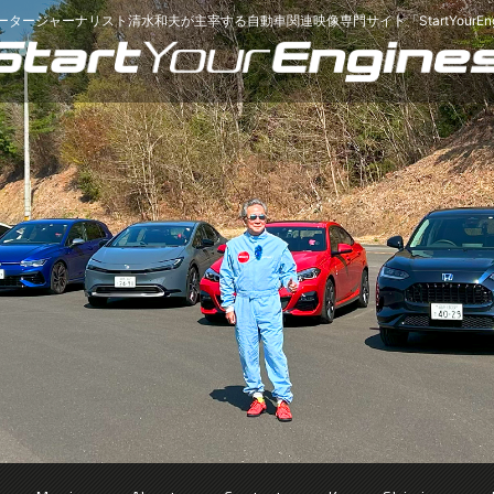
ータージャーナリスト清水和夫が主宰する
自動車関連映像専門サイト「StartYourEng