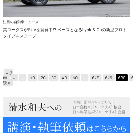
注目の自動車ニュース
英ロータスがSUVを開発中!? ベースとなるLynk & Coの新型プロト
タイプをスクープ
« 先
頭
«
...
10
20
30
40
50
...
678
679
680
後 »