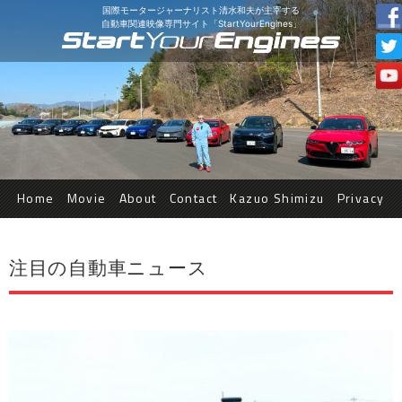
国際モータージャーナリスト清水和夫が主宰する
自動車関連映像専門サイト「StartYourEngines」
Home
Movie
About
Contact
Kazuo Shimizu
Privacy
注目の自動車ニュース