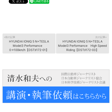
«前の記事
次の記事»
HYUNDAI IONIQ 5 N×TESLA
HYUNDAI IONIQ 5 N×TESLA
Model3 Performance
Model3 Performance High Speed
0→100km/h【DST♯172-01】
Riding【DST♯172-03】