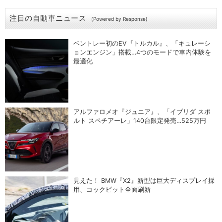
注目の自動車ニュース
(Powered by Response)
ベントレー初のEV『トルカル』、「キュレーシ
ョンエンジン」搭載…4つのモードで車内体験を
最適化
アルファロメオ『ジュニア』、「イブリダ スポ
ルト スペチアーレ」140台限定発売…525万円
見えた！ BMW『X2』新型は巨大ディスプレイ採
用、コックピット全面刷新