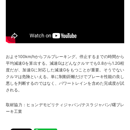
およそ100km/hからフルブレーキング。停止するまでの時間から
平均減速Gを算出する。減速Gはどんなクルマでも0.8から1.2G程
度だが、加速Gに対応した減速Gをもつことが重要。そうでない
クルマは危険といえる。単に制動距離だけでブレーキ性能の良し
悪しを判断するのではなく、パワートレインを含めた完成度が試
される。
取材協力：ヒョンデモビリティジャパン/テスラジャパン/曙ブレ
ーキ工業