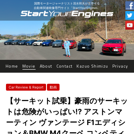
国際モータージャーナリスト清水和夫が主宰する
自動車関連映像専門サイト「StartYourEngines」
Home
Movie
About
Contact
Kazuo Shimizu
Privacy
Car Review & Report
動画
【サーキット試乗】豪雨のサーキッ
トは危険がいっぱい!? アストンマ
ーティン ヴァンテージ F1エディシ
ョン＆BMW M4クーペ コンペティ