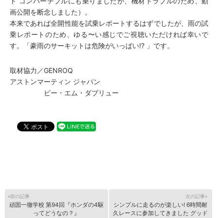
ト コンバーチブルにも乗りましたが、機材トラブルのため、動
画公開を断念しました）。
本来であれば全開性能を試乗レポートするはずでしたが、雨の試
乗レポートのため、ゆる〜い感じでご視聴いただければ幸いで
す。「豪雨のサーキットは危険がいっぱい!? 」です。
取材協力／GENROQ
アストンマーティン ジャパン
ビー・エム・ダブリュー
«前の記事
次の記事»
頑固一徹学校 第94回『ホンダの4駆
シンプルに走るのが楽しい! 6時間耐
ってどうなの？』
久レースに参加してきました グッド