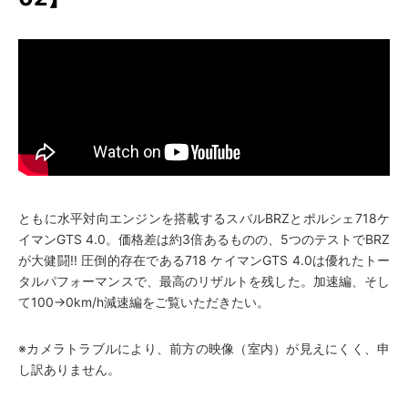
ともに水平対向エンジンを搭載するスバルBRZとポルシェ718ケ
イマンGTS 4.0。価格差は約3倍あるものの、5つのテストでBRZ
が大健闘!! 圧倒的存在である718 ケイマンGTS 4.0は優れたトー
タルパフォーマンスで、最高のリザルトを残した。加速編、そし
て100→0km/h減速編をご覧いただきたい。
※カメラトラブルにより、前方の映像（室内）が見えにくく、申
し訳ありません。