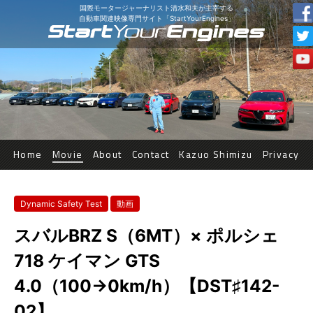
国際モータージャーナリスト清水和夫が主宰する
自動車関連映像専門サイト「StartYourEngines」
Home
Movie
About
Contact
Kazuo Shimizu
Privacy
Dynamic Safety Test
動画
スバルBRZ S（6MT）× ポルシェ
718 ケイマン GTS
4.0（100→0km/h）【DST♯142-
02】