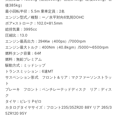
後385kg）
最小回転半径：5.5m 乗車定員：2名
エンジン型式／種類：ー／水平対向6気筒DOHC
ボア×ストローク：102.0×81.5mm
総排気量：3995cc
圧縮比：13.0
エンジン最高出力：294Kw（400ps）/7000rpm
エンジン最大トルク：400Nm（40.8kgm）/5000〜6500rpm
燃料タンク容量：64ℓ
燃料：無鉛プレミアム
駆動方式：ミッドシップ
トランスミッション：6速MT
サスペンション形式 フロント＆リア：マクファーソンストラッ
ト
ブレーキ フロント：ベンチレーテッドディスク リア：ディス
ク
タイヤ：ピレリ Pゼロ
カタログタイヤサイズ：フロント235/35ZR20 88Y リア 265/3
5ZR120 95Y