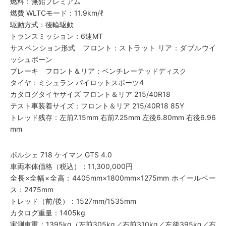
燃料：無鉛プレミアム
燃費 WLTCモード：11.9km/ℓ
駆動方式：後輪駆動
トランスミッション：6速MT
サスペンション形式 フロント：ストラット リア：ダブルウイ
ッシュボーン
ブレーキ フロント＆リア：ベンチレーテッドディスク
タイヤ：ミシュラン パイロットスポーツ4
カタログタイヤサイズ フロント＆リア 215/40R18
テスト車装着サイズ：フロント＆リア 215/40R18 85Y
トレッド残存：左前7.15mm 右前7.25mm 左後6.80mm 右後6.96
mm
ポルシェ 718 ケイマン GTS 4.0
車両本体価格（税込）：11,300,000円
全長×全幅×全高：4405mm×1800mm×1275mm ホイールベー
ス：2475mm
トレッド（前/後）：1527mm/1535mm
カタログ重量：1405kg
実測車重：1395kg（左前305kg／右前310kg／左後395kg／右