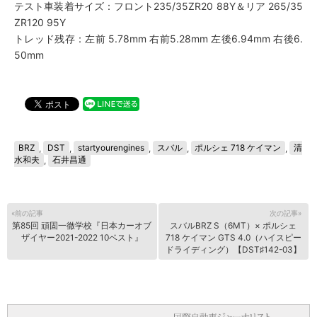
テスト車装着サイズ：フロント235/35ZR20 88Y＆リア 265/35
ZR120 95Y
トレッド残存：左前 5.78mm 右前5.28mm 左後6.94mm 右後6.
50mm
BRZ
,
DST
,
startyourengines
,
スバル
,
ポルシェ 718 ケイマン
,
清
水和夫
,
石井昌通
«前の記事
次の記事»
第85回 頑固一徹学校『日本カーオブ
スバルBRZ S（6MT）× ポルシェ
ザイヤー2021-2022 10ベスト』
718 ケイマン GTS 4.0（ハイスピー
ドライディング）【DST♯142-03】