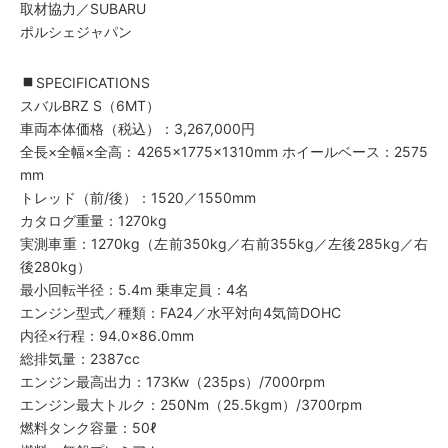
取材協力／SUBARU
ポルシェジャパン
SPECIFICATIONS
スバルBRZ S（6MT）
車両本体価格（税込）：3,267,000円
全長×全幅×全高：4265×1775×1310mm ホイールベース：2575
mm
トレッド（前/後）：1520／1550mm
カタログ重量：1270kg
実測車重：1270kg（左前350kg／右前355kg／左後285kg／右
後280kg）
最小回転半径：5.4m 乗車定員：4名
エンジン型式／種類：FA24／水平対向4気筒DOHC
内径×行程：94.0×86.0mm
総排気量：2387cc
エンジン最高出力：173Kw（235ps）/7000rpm
エンジン最大トルク：250Nm（25.5kgm）/3700rpm
燃料タンク容量：50ℓ