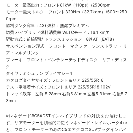
モーター最高出力：フロント81kW（110ps）/2500rpm
モーター最大トルク：フロント320Nm（32.7kgm）/500〜250
0rpm
燃料タンク容量：43ℓ 燃料：無鉛プレミアム
燃費 ハイブリッド燃料消費率 WLTCモード：16.1 km/ℓ
駆動方式：前輪駆動 トランスミッション：8速AT（EAT8）
サスペンション形式 フロント：マクファーソンストラット リ
ア：マルチリンク
ブレーキ フロント：ベンチレーテッドディスク リア：ディス
ク
タイヤ：ミシュラン プライマシー4
カタログタイヤサイズ：フロント＆リア 225/55R18
テスト車装着サイズ：フロント＆リア 225/55R18 102V
トレッド残存：左前 5.28mm 右前5.81mm 左後5.31mm 右後5.7
3mm
#レネゲード#C5#DSTインハイブリッドの対決をお届けしま
す。リアモーターを積極的に使うレネゲードトレイルホーク4xe
と、フロントモーターのみのC5エアクロスSUVプラグインハイ