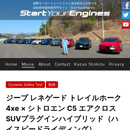
国際モータージャーナリスト清水和夫が主宰する
自動車関連映像専門サイト「StartYourEngines」
Home
Movie
About
Contact
Kazuo Shimizu
Privacy
Dynamic Safety Test
動画
ジープ レネゲード トレイルホーク
4xe × シトロエン C5 エアクロス
SUVプラグインハイブリッド（ハ
イスピードライディング）