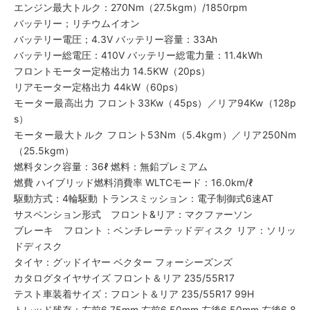
エンジン最大トルク：270Nm（27.5kgm）/1850rpm
バッテリー；リチウムイオン
バッテリー電圧；4.3V バッテリー容量：33Ah
バッテリー総電圧：410V バッテリー総電力量：11.4kWh
フロントモーター定格出力 14.5KW（20ps）
リアモーター定格出力 44kW（60ps）
モーター最高出力 フロント33Kw（45ps）／リア94Kw（128p
s）
モーター最大トルク フロント53Nm（5.4kgm）／リア250Nm
（25.5kgm）
燃料タンク容量：36ℓ 燃料：無鉛プレミアム
燃費 ハイブリッド燃料消費率 WLTCモード：16.0km/ℓ
駆動方式：4輪駆動 トランスミッション：電子制御式6速AT
サスペンション形式 フロント&リア：マクファーソン
ブレーキ フロント：ベンチレーテッドディスク リア：ソリッ
ドディスク
タイヤ：グッドイヤー ベクター フォーシーズンズ
カタログタイヤサイズ フロント＆リア 235/55R17
テスト車装着サイズ：フロント＆リア 235/55R17 99H
トレッド残存：左前6.75mm 右前6.50mm 左後6.50mm 右後6.8