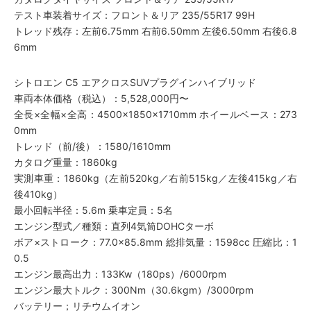
テスト車装着サイズ：フロント＆リア 235/55R17 99H
トレッド残存：左前6.75mm 右前6.50mm 左後6.50mm 右後6.8
6mm
シトロエン C5 エアクロスSUVプラグインハイブリッド
車両本体価格（税込）：5,528,000円〜
全長×全幅×全高：4500×1850×1710mm ホイールベース：273
0mm
トレッド（前/後）：1580/1610mm
カタログ重量：1860kg
実測車重：1860kg（左前520kg／右前515kg／左後415kg／右
後410kg）
最小回転半径：5.6m 乗車定員：5名
エンジン型式／種類：直列4気筒DOHCターボ
ボア×ストローク：77.0×85.8mm 総排気量：1598cc 圧縮比：1
0.5
エンジン最高出力：133Kw（180ps）/6000rpm
エンジン最大トルク：300Nm（30.6kgm）/3000rpm
バッテリー；リチウムイオン