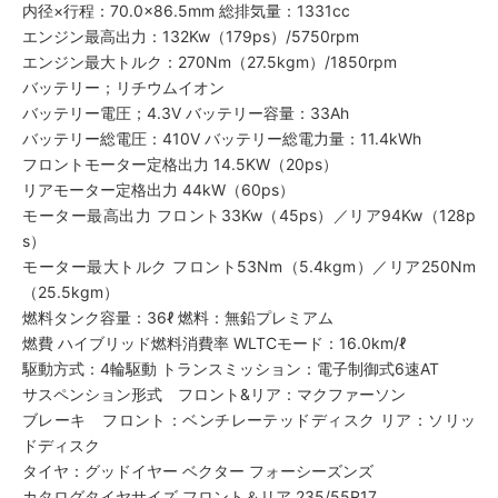
内径×行程：70.0×86.5mm 総排気量：1331cc
エンジン最高出力：132Kw（179ps）/5750rpm
エンジン最大トルク：270Nm（27.5kgm）/1850rpm
バッテリー；リチウムイオン
バッテリー電圧；4.3V バッテリー容量：33Ah
バッテリー総電圧：410V バッテリー総電力量：11.4kWh
フロントモーター定格出力 14.5KW（20ps）
リアモーター定格出力 44kW（60ps）
モーター最高出力 フロント33Kw（45ps）／リア94Kw（128p
s）
モーター最大トルク フロント53Nm（5.4kgm）／リア250Nm
（25.5kgm）
燃料タンク容量：36ℓ 燃料：無鉛プレミアム
燃費 ハイブリッド燃料消費率 WLTCモード：16.0km/ℓ
駆動方式：4輪駆動 トランスミッション：電子制御式6速AT
サスペンション形式 フロント&リア：マクファーソン
ブレーキ フロント：ベンチレーテッドディスク リア：ソリッ
ドディスク
タイヤ：グッドイヤー ベクター フォーシーズンズ
カタログタイヤサイズ フロント＆リア 235/55R17