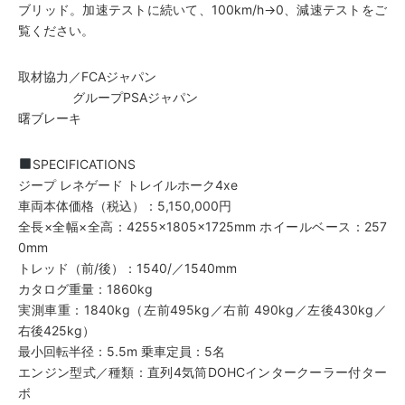
ブリッド。加速テストに続いて、100km/h→0、減速テストをご
覧ください。
取材協力／FCAジャパン
グループPSAジャパン
曙ブレーキ
SPECIFICATIONS
ジープ レネゲード トレイルホーク4xe
車両本体価格（税込）：5,150,000円
全長×全幅×全高：4255×1805×1725mm ホイールベース：257
0mm
トレッド（前/後）：1540/／1540mm
カタログ重量：1860kg
実測車重：1840kg（左前495kg／右前 490kg／左後430kg／
右後425kg）
最小回転半径：5.5m 乗車定員：5名
エンジン型式／種類：直列4気筒DOHCインタークーラー付ター
ボ