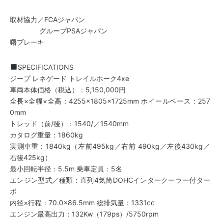
取材協力／FCAジャパン
グループPSAジャパン
曙ブレーキ
SPECIFICATIONS
ジープ レネゲード トレイルホーク4xe
車両本体価格（税込）：5,150,000円
全長×全幅×全高：4255×1805×1725mm ホイールベース：257
0mm
トレッド（前/後）：1540/／1540mm
カタログ重量：1860kg
実測車重：1840kg（左前495kg／右前 490kg／左後430kg／
右後425kg）
最小回転半径：5.5m 乗車定員：5名
エンジン型式／種類：直列4気筒DOHCインタークーラー付ター
ボ
内径×行程：70.0×86.5mm 総排気量：1331cc
エンジン最高出力：132Kw（179ps）/5750rpm