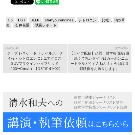
C5
,
DST
,
JEEP
,
startyourengines
,
シトロエン
,
比較
,
清水和
夫
,
石井昌通
,
試乗レポート
«前の記事
次の記事»
ジープ レネゲード トレイルホーク
【ライブ配信】頑固一徹学校 第82回
4xe × シトロエン C5 エアクロス
『黒くて丸いタイヤはカーボンニュ
SUVプラグインハイブリッド
ートラルどうすんねん？』今回は収
（100→0km/h）【DST♯141-02】
録映像をお送りします。