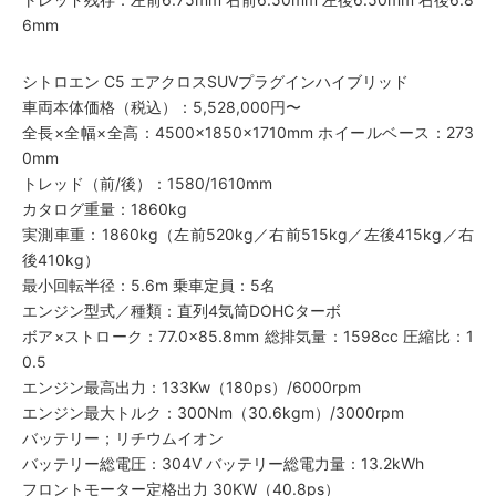
6mm
シトロエン C5 エアクロスSUVプラグインハイブリッド
車両本体価格（税込）：5,528,000円〜
全長×全幅×全高：4500×1850×1710mm ホイールベース：273
0mm
トレッド（前/後）：1580/1610mm
カタログ重量：1860kg
実測車重：1860kg（左前520kg／右前515kg／左後415kg／右
後410kg）
最小回転半径：5.6m 乗車定員：5名
エンジン型式／種類：直列4気筒DOHCターボ
ボア×ストローク：77.0×85.8mm 総排気量：1598cc 圧縮比：1
0.5
エンジン最高出力：133Kw（180ps）/6000rpm
エンジン最大トルク：300Nm（30.6kgm）/3000rpm
バッテリー；リチウムイオン
バッテリー総電圧：304V バッテリー総電力量：13.2kWh
フロントモーター定格出力 30KW（40.8ps）