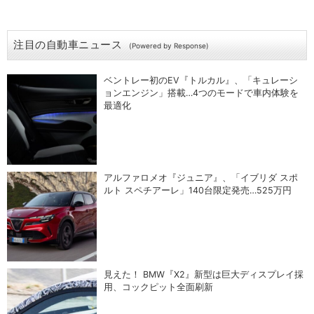
注目の自動車ニュース
(Powered by Response)
ベントレー初のEV『トルカル』、「キュレーシ
ョンエンジン」搭載…4つのモードで車内体験を
最適化
アルファロメオ『ジュニア』、「イブリダ スポ
ルト スペチアーレ」140台限定発売…525万円
見えた！ BMW『X2』新型は巨大ディスプレイ採
用、コックピット全面刷新