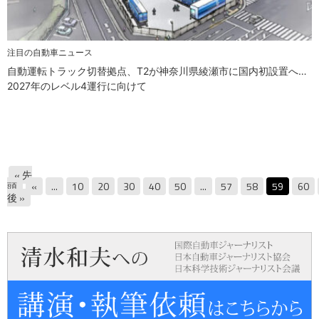
注目の自動車ニュース
自動運転トラック切替拠点、T2が神奈川県綾瀬市に国内初設置へ…
2027年のレベル4運行に向けて
« 先
頭
«
...
10
20
30
40
50
...
57
58
59
60
後 »