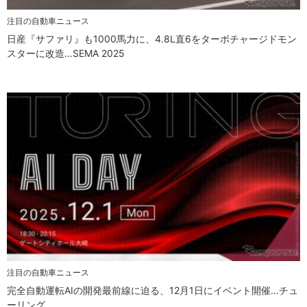
注目の自動車ニュース
日産『サファリ』も1000馬力に、4.8L直6をターボチャージドモン
スターに改造…SEMA 2025
注目の自動車ニュース
完全自動運転AIの開発最前線に迫る、12月1日にイベント開催…チュ
ーリング