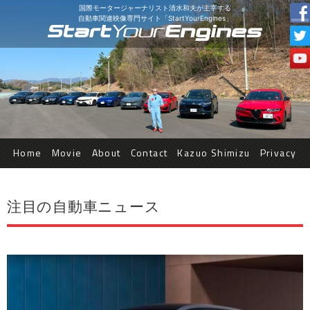
国際モータージャーナリスト清水和夫が主宰する
自動車関連映像専門サイト「StartYourEngines」
Home
Movie
About
Contact
Kazuo Shimizu
Privacy
注目の自動車ニュース