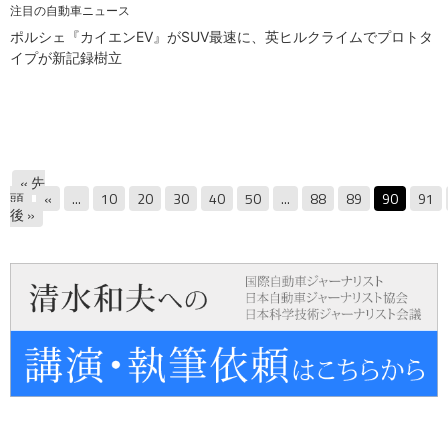
注目の自動車ニュース
ポルシェ『カイエンEV』がSUV最速に、英ヒルクライムでプロトタ
イプが新記録樹立
« 先
頭
«
...
10
20
30
40
50
...
88
89
90
91
後 »