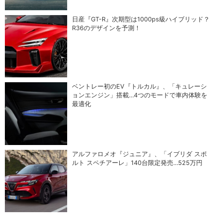
日産『GT-R』次期型は1000ps級ハイブリッド？
R36のデザインを予測！
ベントレー初のEV『トルカル』、「キュレーシ
ョンエンジン」搭載…4つのモードで車内体験を
最適化
アルファロメオ『ジュニア』、「イブリダ スポ
ルト スペチアーレ」140台限定発売…525万円