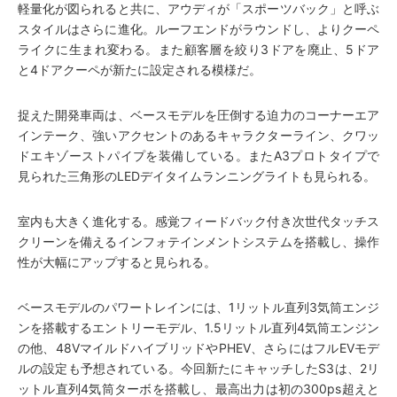
軽量化が図られると共に、アウディが「スポーツバック」と呼ぶ
スタイルはさらに進化。ルーフエンドがラウンドし、よりクーペ
ライクに生まれ変わる。また顧客層を絞り3ドアを廃止、5ドア
と4ドアクーペが新たに設定される模様だ。
捉えた開発車両は、ベースモデルを圧倒する迫力のコーナーエア
インテーク、強いアクセントのあるキャラクターライン、クワッ
ドエキゾーストパイプを装備している。またA3プロトタイプで
見られた三角形のLEDデイタイムランニングライトも見られる。
室内も大きく進化する。感覚フィードバック付き次世代タッチス
クリーンを備えるインフォテインメントシステムを搭載し、操作
性が大幅にアップすると見られる。
ベースモデルのパワートレインには、1リットル直列3気筒エンジ
ンを搭載するエントリーモデル、1.5リットル直列4気筒エンジン
の他、48VマイルドハイブリッドやPHEV、さらにはフルEVモデ
ルの設定も予想されている。今回新たにキャッチしたS3は、2リ
ットル直列4気筒ターボを搭載し、最高出力は初の300ps超えと