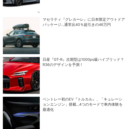
マセラティ『グレカーレ』に日本限定アウトドア
パッケージ…通常比40％超引きの46万円
日産『GT-R』次期型は1000ps級ハイブリッド？
R36のデザインを予測！
ベントレー初のEV『トルカル』、「キュレーシ
ョンエンジン」搭載…4つのモードで車内体験を
最適化