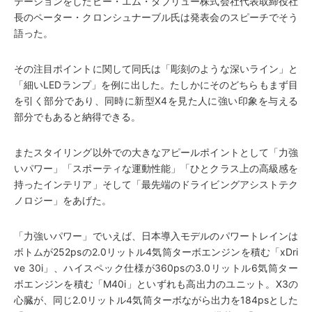
テーションをしたビー・エム・ダブリュー株式会社代表取締役社
長のペーター・クロンシュナーブル氏は発表会のスピーチでそう
語った。
その注目ポイントに関して同氏は「彫刻のような深いライン」と
「細いLEDランプ」を例に出した。たしかにそのどちらもまず目
を引く部分であり、同時に新型X4を見た人に強い印象を与える
部分でもあると納得できる。
またスタイリング以外での大きなアピールポイントとして「力強
いパワー」「スポーティな運動性能」「ひとクラス上の高級感を
持ったインテリア」そして「最先端のドライビングアシストテク
ノロジー」をあげた。
「力強いパワー」でいえば、日本導入モデルのパワートレインは
ボトムが252psの2.0リットル4気筒ターボエンジンを積む「xDri
ve 30i」、ハイスペック仕様が360psの3.0リットル6気筒ター
ボエンジンを積む「M40i」といずれも高出力のユニット。X3の
心臓が、同じ2.0リットル4気筒ターボながら出力を184psとした