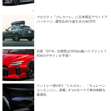
マセラティ『グレカーレ』に日本限定アウトドア
パッケージ…通常比40％超引きの46万円
日産『GT-R』次期型は1000ps級ハイブリッド？
R36のデザインを予測！
ベントレー初のEV『トルカル』、「キュレーシ
ョンエンジン」搭載…4つのモードで車内体験を
最適化