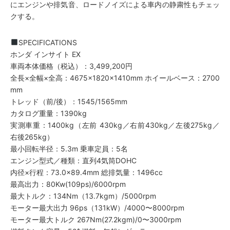
にエンジンや排気音、ロードノイズによる車内の静粛性もチェッ
クする。
SPECIFICATIONS
ホンダ インサイト EX
車両本体価格（税込）：3,499,200円
全長×全幅×全高：4675×1820×1410mm ホイールベース：2700
mm
トレッド（前/後）：1545/1565mm
カタログ重量：1390kg
実測車重：1400kg（左前 430kg／右前430kg／左後275kg／
右後265kg）
最小回転半径：5.3m 乗車定員：5名
エンジン型式／種類：直列4気筒DOHC
内径×行程：73.0×89.4mm 総排気量：1496cc
最高出力：80Kw(109ps)/6000rpm
最大トルク：134Nm（13.7kgm）/5000rpm
モーター最大出力 96ps（131kW）/4000〜8000rpm
モーター最大トルク 267Nm(27.2kgm)/0〜3000rpm