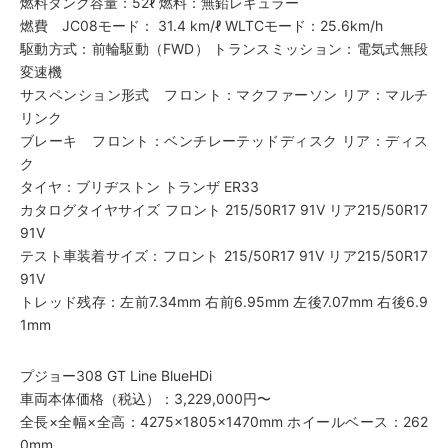
燃料タンク容量：52ℓ 燃料：無鉛レギュラー
燃費 JC08モード： 31.4 km/ℓ WLTCモード：25.6km/h
駆動方式：前輪駆動（FWD） トランスミッション：電気式無段
変速機
サスペンション形式 フロント：マクファーソン リア：マルチ
リンク
ブレーキ フロント：ベンチレーテッドディスク リア：ディス
ク
タイヤ：ブリヂストン トランザ ER33
カタログタイヤサイズ フロント 215/50R17 91V リア215/50R17
91V
テスト車装着サイズ：フロント 215/50R17 91V リア215/50R17
91V
トレッド残存：左前7.34mm 右前6.95mm 左後7.07mm 右後6.9
1mm
プジョー308 GT Line BlueHDi
車両本体価格（税込）：3,229,000円〜
全長×全幅×全高：4275×1805×1470mm ホイールベース：262
0mm