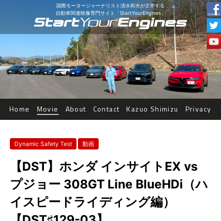
国際モータージャーナリスト清水和夫が主宰する
自動車関連映像専門サイト「StartYourEngines」
Home
Movie
About
Contact
Kazuo Shimizu
Privacy
Dynamic Safety Test
動画
【DST】ホンダ インサイトEX vs
プジョー 308GT Line BlueHDi（ハ
イスピードライディング編）
【DST♯129-03】