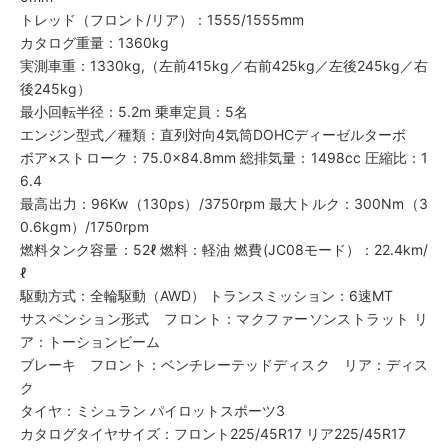
トレッド（フロント/リア）：1555/1555mm
カタログ重量：1360kg
実測車重：1330kg,（左前415kg／右前425kg／左後245kg／右
後245kg）
最小回転半径：5.2m 乗車定員：5名
エンジン型式／種類：直列対向4気筒DOHCディーゼルターボ
ボア×ストローク：75.0×84.8mm 総排気量：1498cc 圧縮比：1
6.4
最高出力：96Kw（130ps）/3750rpm 最大トルク：300Nm（3
0.6kgm）/1750rpm
燃料タンク容量：52ℓ 燃料：軽油 燃費(JC08モード）：22.4km/
ℓ
駆動方式：全輪駆動（AWD） トランスミッション：6速MT
サスペンション形式 フロント：マクファーソンストラット リ
ア：トーションビーム
ブレーキ フロント：ベンチレーテッドディスク リア：ディス
ク
タイヤ：ミシュラン パイロットスポーツ3
カタログタイヤサイズ：フロント225/45R17 リア225/45R17