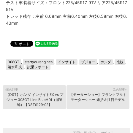
テスト車装着サイズ：フロント225/45R17 91V リア225/45R17
91V
トレッド残存：左前 6.08mm 右前6.40mm 左後6.58mm 右後6.
43mm
308GT
,
startyourengines
,
インサイト
,
プジョー
,
ホンダ
,
比較
,
清水和夫
,
試乗レポート
«前の記事
次の記事»
【DST】ホンダ インサイトEX vs プ
【モーターショー】フランクフルト
ジョー 308GT Line BlueHDi（減速
モーターショー 総括＆注目モデル
編）【DST♯129-02】