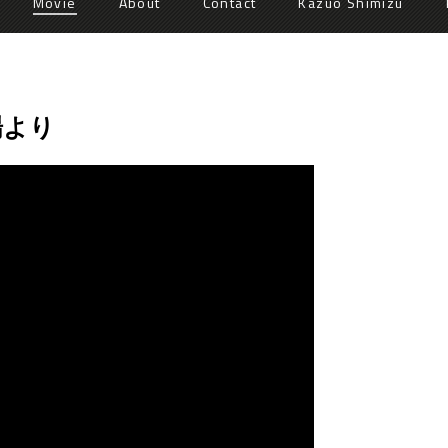
Movie
About
Contact
Kazuo Shimizu
場より