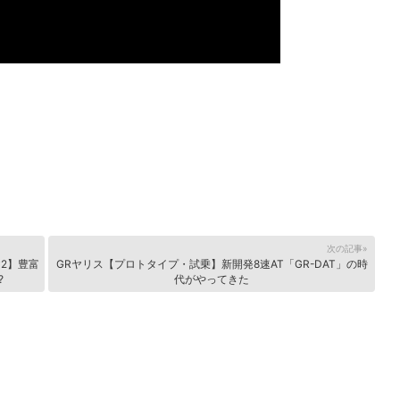
次の記事»
y2】豊富
GRヤリス【プロトタイプ・試乗】新開発8速AT「GR-DAT」の時
?
代がやってきた