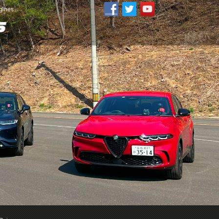
ines」