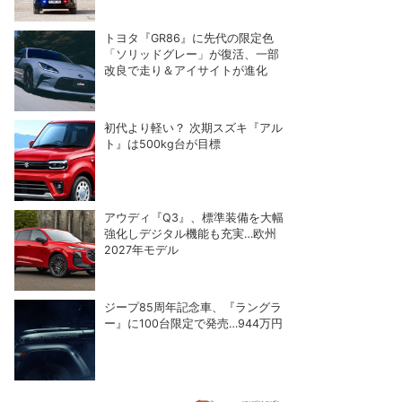
トヨタ『GR86』に先代の限定色
「ソリッドグレー」が復活、一部
改良で走り＆アイサイトが進化
初代より軽い？ 次期スズキ『アル
ト』は500kg台が目標
アウディ『Q3』、標準装備を大幅
強化しデジタル機能も充実…欧州
2027年モデル
ジープ85周年記念車、『ラングラ
ー』に100台限定で発売…944万円