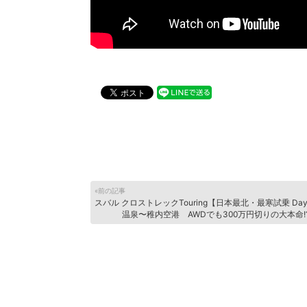
«前の記事
スバル クロストレックTouring【日本最北・最寒試乗 Da
温泉〜稚内空港 AWDでも300万円切りの大本命!