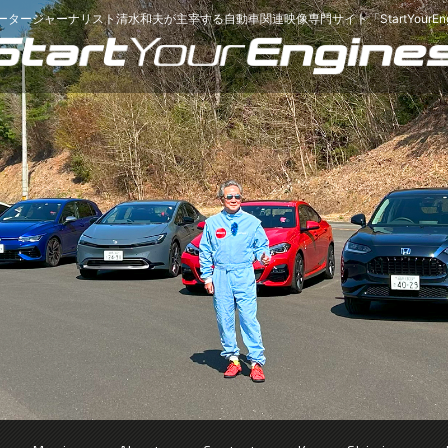
ータージャーナリスト清水和夫が主宰する
自動車関連映像専門サイト「StartYourEng