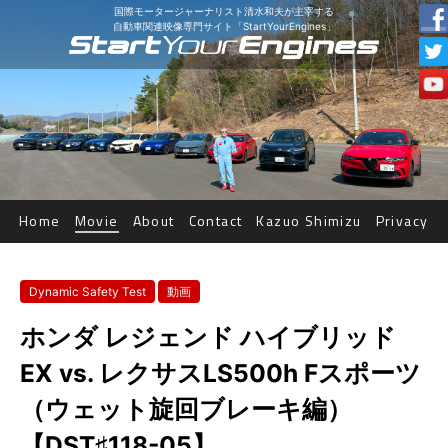
国際モータージャーナリスト清水和夫が主宰する
自動車関連映像専門サイト「StartYourEngines」
Home
Movie
About
Contact
Kazuo Shimizu
Privacy
Dynamic Safety Test
動画
ホンダ レジェンド ハイブリッド
EX vs. レクサスLS500h Fスポーツ
（ウェット旋回ブレーキ編）
【DST♯118-05】