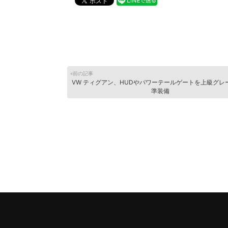
«前の記事
VW ティグアン、HUDやパワーテールゲートを上級グレ
準装備