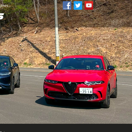
ines」