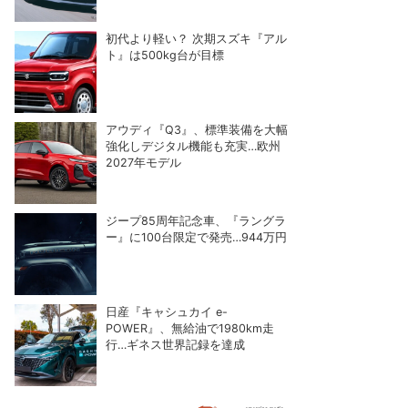
初代より軽い？ 次期スズキ『アル
ト』は500kg台が目標
アウディ『Q3』、標準装備を大幅
強化しデジタル機能も充実…欧州
2027年モデル
ジープ85周年記念車、『ラングラ
ー』に100台限定で発売…944万円
日産『キャシュカイ e-
POWER』、無給油で1980km走
行…ギネス世界記録を達成