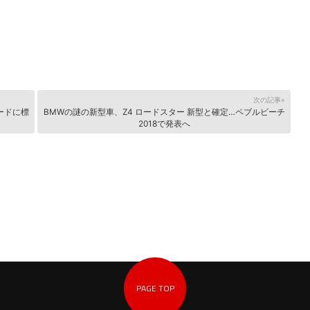
次の記事»
ードに標
BMWの謎の新型車、Z4 ロードスター 新型と確定…ペブルビーチ
2018で発表へ
PAGE TOP