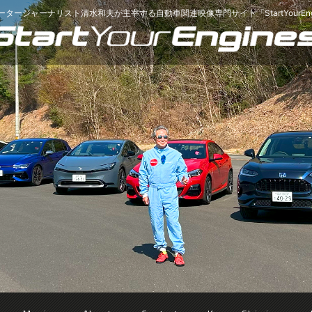
ータージャーナリスト清水和夫が主宰する
自動車関連映像専門サイト「StartYourEng