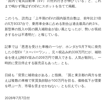
「国内で電気自動車（EV） の売れ行きが伸びている」と、これ
まで鳴かず飛ばずのEVにスポットを当てて掲載。
このうち、読売は「上半期のEVの国内販売台数は、前年比2.1倍
の5万9337台で、乗用車全体に占める割合は過去最高の約3％。
新型車の投入や国の購入補助金が追い風となったが、勢いが長続
きするかは不透明だ」と報じている。
記事では「恩恵を受けた車種の一つが、ホンダが5月下旬に発売
した小型EV『スーパーワン』。元々税込み約339万円だが、補助
金を使えば軽EV並みの209万円で購入できる。人気が殺到し、一
時的に受注停止する販売店もあった」とも。
日経も「背景に補助金がある」と指摘。「国と東京都の両方を使
えば複数の車種で実質負担額が100万円を切る。価格低下が需要
を呼ぶ一方、市場を歪ませかねない」とも伝えている。
2026年7月7日付