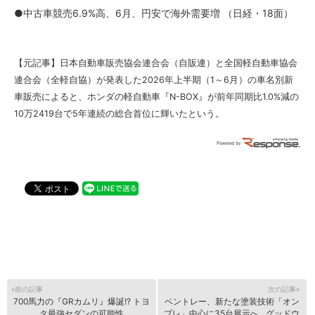
●中古車競売6.9%高、6月、円安で海外需要増 （日経・18面）
【元記事】
日本自動車販売協会連合会（自販連）と全国軽自動車協会
連合会（全軽自協）が発表した2026年上半期（1～6月）の車名別新
車販売によると、ホンダの軽自動車『N-BOX』が前年同期比1.0%減の
10万2419台で5年連続の総合首位に輝いたという。
«前の記事
次の記事»
700馬力の『GRカムリ』爆誕!? トヨ
ベントレー、新たな塗装技術「オン
タ最強セダンの可能性
ブレ」中心に35台展示へ…グッドウ