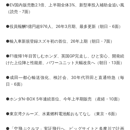
●EV国内販売数2.1倍、上半期全体3%、新型車投入補助金追い風
（読売・7面）
●役員報酬1億円超976人、26年3月期、最多更新（朝日・6面）
●輸入車新規登録スズキ初の首位、26年上期（朝日・7面）
●F1復帰1年目苦しむホンダ、英国GP完走し、ひと安心、開発続
けた上位陣と性能差、パワーユニット大幅改良へ（朝日・13面）
●成田―都心輸送強化、検討会、30年代羽田と直通特急（毎
日・6面）
●ホンダN-BOX 5年連続首位、今年上半期販売 （産経・10面）
●東京湾クルーズ、水素燃料電池船おもてなし （東京・6面）
●「空飛ぶクルマ」実証飛行へ、ビッグサイトと多摩川で計画