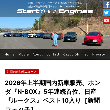
国際モータージャーナリスト清水和夫が主宰する
自動車関連映像専門サイト「StartYourEngines」
Home
Movie
About
Contact
Kazuo Shimizu
Privacy
注目の自動車ニュース
2026年上半期国内新車販売、ホン
ダ『N-BOX』5年連続首位、日産
『ルークス』ベスト10入り［新聞
ウォッチ］