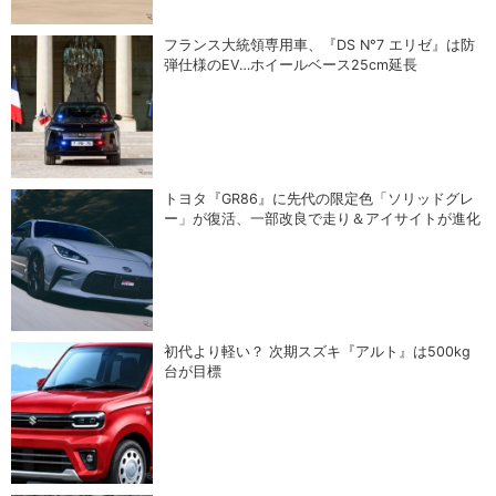
フランス大統領専用車、『DS N°7 エリゼ』は防
弾仕様のEV…ホイールベース25cm延長
トヨタ『GR86』に先代の限定色「ソリッドグレ
ー」が復活、一部改良で走り＆アイサイトが進化
初代より軽い？ 次期スズキ『アルト』は500kg
台が目標