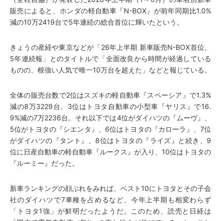
販売によると、ホンダの軽自動車『N-BOX』が前年同期比1.0%
減の10万2419台で5年連続の総合首位に輝いたという。
きょうの産経や東京などが「26年上半期 新車販売N-BOX首位、
5年連続報」とのタイトルで「全面改良から時間が経過している
ものの、根強い人気で唯一10万台を超えた」などと報じている。
全体の販売台数で2位はスズキの軽自動車『スペーシア』で1.3%
減の8万3229台、3位はトヨタ自動車の小型車『ヤリス』で16.
9%減の7万2236台。それ以下では4位がダイハツの『ムーヴ』、
5位がトヨタの『シエンタ』、6位はトヨタの『カローラ』、7位
がダイハツの『タント』、8位はトヨタの『ライズ』と続き、9
位に日産自動車の軽自動車『ルークス』が入り、10位はトヨタの
『ルーミー』だった。
新車ランキングの顔ぶれをみれば、ベスト10にトヨタとその子会
社のダイハツで7車種を占めるなど、今年上半期も相変わらず
「トヨタ1強」が鮮明だったようだ。このため、読売と日経は