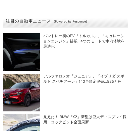
注目の自動車ニュース
(Powered by Response)
ベントレー初のEV『トルカル』、「キュレーシ
ョンエンジン」搭載…4つのモードで車内体験を
最適化
アルファロメオ『ジュニア』、「イブリダ スポ
ルト スペチアーレ」140台限定発売…525万円
見えた！ BMW『X2』新型は巨大ディスプレイ採
用、コックピット全面刷新