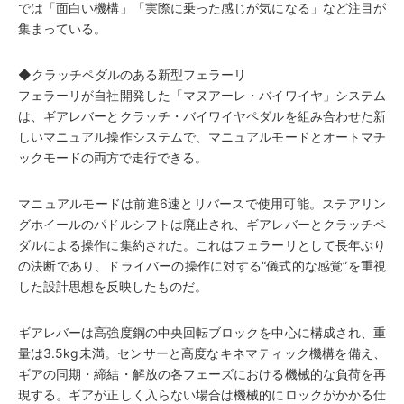
では「面白い機構」「実際に乗った感じが気になる」など注目が
集まっている。
◆クラッチペダルのある新型フェラーリ
フェラーリが自社開発した「マヌアーレ・バイワイヤ」システム
は、ギアレバーとクラッチ・バイワイヤペダルを組み合わせた新
しいマニュアル操作システムで、マニュアルモードとオートマチ
ックモードの両方で走行できる。
マニュアルモードは前進6速とリバースで使用可能。ステアリン
グホイールのパドルシフトは廃止され、ギアレバーとクラッチペ
ダルによる操作に集約された。これはフェラーリとして長年ぶり
の決断であり、ドライバーの操作に対する“儀式的な感覚”を重視
した設計思想を反映したものだ。
ギアレバーは高強度鋼の中央回転ブロックを中心に構成され、重
量は3.5kg未満。センサーと高度なキネマティック機構を備え、
ギアの同期・締結・解放の各フェーズにおける機械的な負荷を再
現する。ギアが正しく入らない場合は機械的にロックがかかる仕