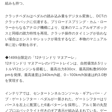
組みも持つ。
クラッチペダルはペダルの踏み込み量をデジタル変換し、DCTの
クラッチパックに伝達する。プリロードスプリング・カム・ロー
ラーからなるアナログ機構により、従来のマニュアルギアボック
スと同様の踏力特性を再現。クラッチ操作のタイミングが合わな
い場合はエンストやショックが発生するなど、本物のマニュアル
車に近い挙動を示す。
◆1499台限定の「12チリンドリ マヌアーレ」
12チリンドリ マヌアーレのパワートレインは、自然吸気6.5リッ
トルV12エンジンを搭載し、最高出力830cv、最高回転数9500r
pmを発揮。最高速度は340km/h超、0～100km/h加速は約3.0秒
を実現する。
インテリアでは、センタートンネルコンソール・ギアレバー・ノ
ブ・ゲートシフター・ペダルが一新された。ゲートシフターはリ
バースを左上に配置した6速パターンを採用し、アルミ製の丸型
ノブにはバックライト付きのギア表示が組み込まれている。ゲー