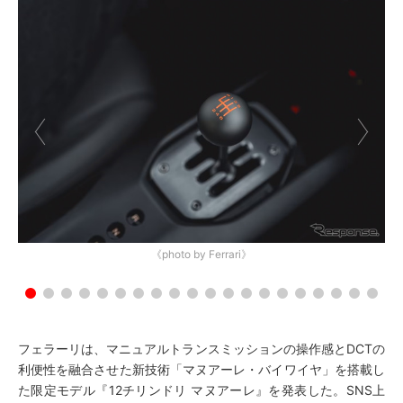
《photo by Ferrari》
フェラーリは、マニュアルトランスミッションの操作感とDCTの
利便性を融合させた新技術「マヌアーレ・バイワイヤ」を搭載し
た限定モデル『12チリンドリ マヌアーレ』を発表した。SNS上