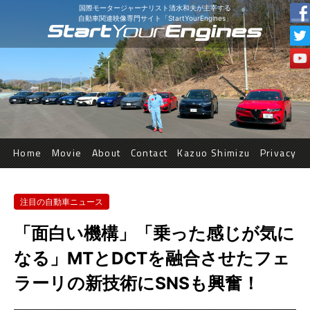
国際モータージャーナリスト清水和夫が主宰する
自動車関連映像専門サイト「StartYourEngines」
Home
Movie
About
Contact
Kazuo Shimizu
Privacy
注目の自動車ニュース
「面白い機構」「乗った感じが気に
なる」MTとDCTを融合させたフェ
ラーリの新技術にSNSも興奮！