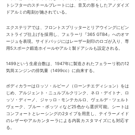
トシフターのスチールプレートには、音叉の形をしたアノダイズ
ドアルミの彫刻が施されている。
エクステリアでは、フロントスプリッターとリアウイングにピン
ストライプ仕上げを採用し、フェラーリ『365 GTB4』へのオマ
ージュを表現。サイドバッジにはレーザー刻印のロゴが入り、専
用5スポーク鍛造ホイールやアルミ製ドアシルも設定される。
1499という生産台数は、1947年に製造されたフェラーリ初の12
気筒エンジンの排気量（1499cc）に由来する。
ボディカラーはロッソ・ルビーノ（ローンチエディション）をは
じめ、アルジェント・ニュルブルクリンク、ネロ・デイトナ、ロ
ッソ・ディーノ、ジャッロ・モンテカルロ、ヴェルデ・ツェルト
ヴェーク、ブルー・ポッツィなど25色から選択可能。シートは
コンフォートとレーシングの2タイプを用意し、テイラーメイド
のレザーやアルカンターラによる内装カスタマイズにも対応す
る。