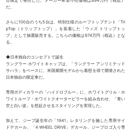
台限定で発売した。メーカー希望小売価格は894万円（税込）
だ。
さらに100台のうち5台は、特別仕様のルーフトップテント「Tri
pTop（トリップトップ）」を装着した「ウィズ トリップトッ
プ」として抽選販売する。こちらの価格は974万円（税込）とな
る。
◆日本独自のコンセプトで誕生
ラングラー ホワイトキャップは、「ラングラー アンリミテッド
サハラ」をベースに、米国展開モデルから着想を得て開発された
日本独自の限定車だ。
専用ボディカラーの「ハイドロブルー」に、ホワイトグリル・ホ
ワイトルーフ・ホワイトクオーターピラーを組み合わせ、「青い
空と白い波」を想起させるスタイリングを実現した。
加えて、ジープ誕生年の「1941」レタリングを施した専用サイ
ドデカール、「4 WHEEL DRIVE」デカール、ジープロゴ入り専