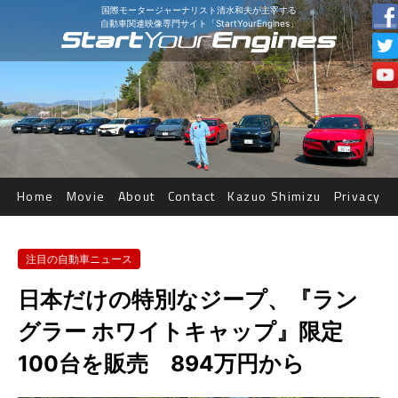
国際モータージャーナリスト清水和夫が主宰する
自動車関連映像専門サイト「StartYourEngines」
Home
Movie
About
Contact
Kazuo Shimizu
Privacy
注目の自動車ニュース
日本だけの特別なジープ、『ラン
グラー ホワイトキャップ』限定
100台を販売 894万円から