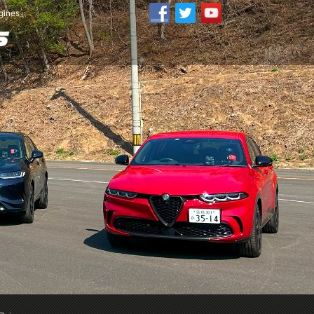
ines」