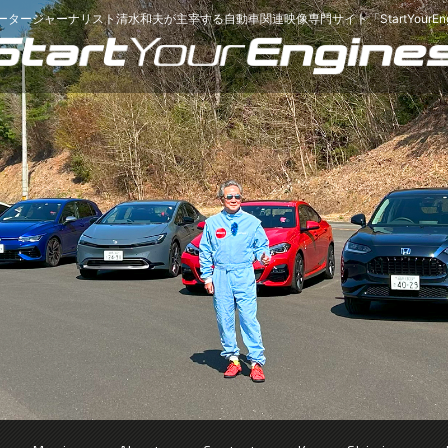
ータージャーナリスト清水和夫が主宰する
自動車関連映像専門サイト「StartYourEng