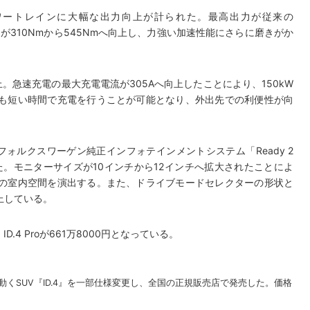
動パワートレインに大幅な出力向上が計られた。最高出力が従来の
最大トルクが310Nmから545Nmへ向上し、力強い加速性能にさらに磨きがか
Aへ向上。急速充電の最大充電電流が305Aへ向上したことにより、150kW
も短い時間で充電を行うことが可能となり、外出先での利便性が向
、フォルクスワーゲン純正インフォテインメントシステム「Ready 2
なった。モニターサイズが10インチから12インチへ拡大されたことによ
の室内空間を演出する。また、ドライブモードセレクターの形状と
上している。
、ID.4 Proが661万8000円となっている。
動くSUV『ID.4』を一部仕様変更し、全国の正規販売店で発売した。価格