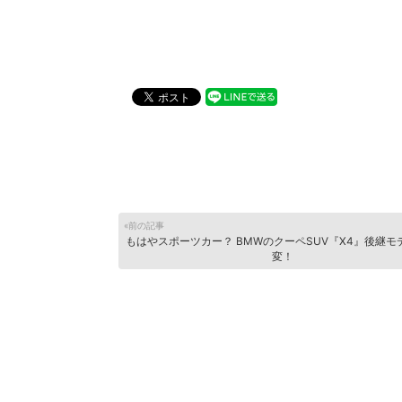
«前の記事
もはやスポーツカー？ BMWのクーペSUV『X4』後継モ
変！