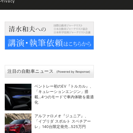
Privacy
注目の自動車ニュース
(Powered by Response)
ベントレー初のEV『トルカル』、
「キュレーションエンジン」搭
載…4つのモードで車内体験を最適
化
アルファロメオ『ジュニア』、
「イブリダ スポルト スペチアー
レ」140台限定発売…525万円