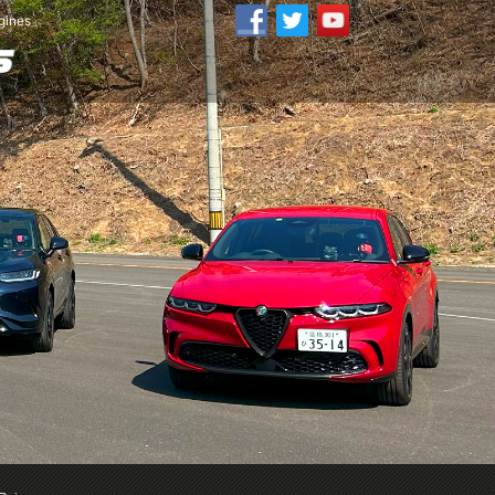
ines」