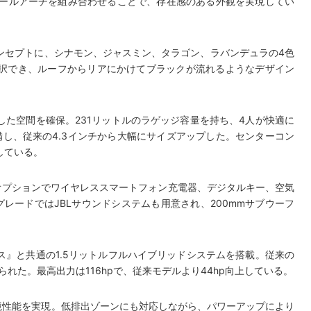
イールアーチを組み合わせることで、存在感のある外観を実現してい
ンセプトに、シナモン、ジャスミン、タラゴン、ラバンデュラの4色
択でき、ルーフからリアにかけてブラックが流れるようなデザイン
た空間を確保。231リットルのラゲッジ容量を持ち、4人が快適に
し、従来の4.3インチから大幅にサイズアップした。センターコン
している。
。オプションでワイヤレススマートフォン充電器、デジタルキー、空気
レードではJBLサウンドシステムも用意され、200mmサブウーフ
』と共通の1.5リットルフルハイブリッドシステムを搭載。従来の
られた。最高出力は116hpで、従来モデルより44hp向上している。
の環境性能を実現。低排出ゾーンにも対応しながら、パワーアップにより