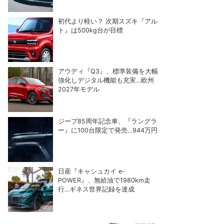
初代より軽い？ 次期スズキ『アル
ト』は500kg台が目標
アウディ『Q3』、標準装備を大幅
強化しデジタル機能も充実…欧州
2027年モデル
ジープ85周年記念車、『ラングラ
ー』に100台限定で発売…944万円
日産『キャシュカイ e-
POWER』、無給油で1980km走
行…ギネス世界記録を達成