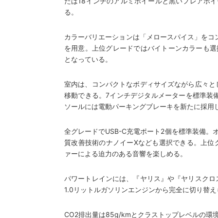
たは18インチのアルミホイールと黒いフレアホ
る。
カラーバリエーションは「メロースパイス」をコ
を用意。上位グレードではバイトーンカラーも選
となっている。
室内は、コンパクトなボディサイズながら広々とし
移動できる。7インチデジタルメーターを標準装備
ソールには電動パーキングブレーキを新たに採用
全グレードでUSB-C充電ポート2個を標準装備
質改善技術のナノイーXなども選択できる。上位グ
ァーによる迫力のある音響を楽しめる。
パワートレインには、『ヤリス』や『ヤリスクロス
1.0リットルガソリンエンジンから完全に切り替え
CO2排出量は85g/kmとクラストップレベル