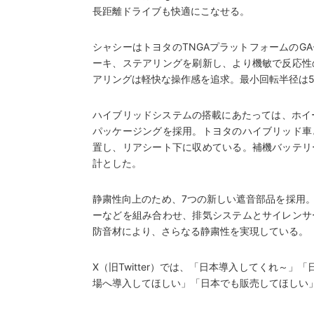
長距離ドライブも快適にこなせる。
シャシーはトヨタのTNGAプラットフォームのG
ーキ、ステアリングを刷新し、より機敏で反応性
アリングは軽快な操作感を追求。最小回転半径は
ハイブリッドシステムの搭載にあたっては、ホイー
パッケージングを採用。トヨタのハイブリッド車
置し、リアシート下に収めている。補機バッテリ
計とした。
静粛性向上のため、7つの新しい遮音部品を採用
ーなどを組み合わせ、排気システムとサイレンサ
防音材により、さらなる静粛性を実現している。
X（旧Twitter）では、「日本導入してくれ～
場へ導入してほしい」「日本でも販売してほしい