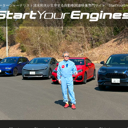
ータージャーナリスト清水和夫が主宰する
自動車関連映像専門サイト「StartYourEng