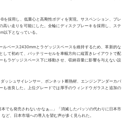
A-Bを採用し、低重心と高剛性ボディを実現。サスペンション、ブレ
の高い走りを可能にした。全輪にディスクブレーキを採用し、ステ
5m以下となっている。
ルベース2430mmとラゲッジスペースを維持するため、革新的な
として初めて、バッテリーセルを車幅方向に縦置きレイアウトで配
ーもラゲッジスペース下に移動させ、収納容量に影響を与えない設
。ダッシュサイレンサー、ボンネット断熱材、エンジンアンダーカバ
ーも改良した。上位グレードでは厚手のウィンドウガラスと追加の
」「日本でも発売されないかなぁ…」「消滅したパッソの代わりに日本市
」など、日本市場への導入を望む声が多く見られた。