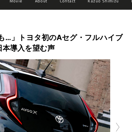
Movie
About
Contact
Kazuo Shimizu
も…」トヨタ初のAセグ・フルハイブ
日本導入を望む声