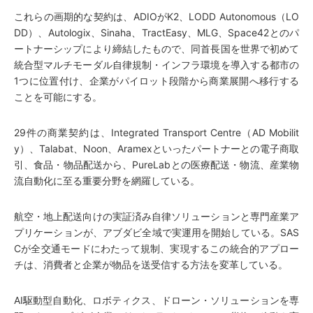
これらの画期的な契約は、ADIOがK2、LODD Autonomous（LO
DD）、Autologix、Sinaha、TractEasy、MLG、Space42とのパ
ートナーシップにより締結したもので、同首長国を世界で初めて
統合型マルチモーダル自律規制・インフラ環境を導入する都市の
1つに位置付け、企業がパイロット段階から商業展開へ移行する
ことを可能にする。
29件の商業契約は、Integrated Transport Centre（AD Mobilit
y）、Talabat、Noon、Aramexといったパートナーとの電子商取
引、食品・物品配送から、PureLabとの医療配送・物流、産業物
流自動化に至る重要分野を網羅している。
航空・地上配送向けの実証済み自律ソリューションと専門産業ア
プリケーションが、アブダビ全域で実運用を開始している。SAS
Cが全交通モードにわたって規制、実現するこの統合的アプロー
チは、消費者と企業が物品を送受信する方法を変革している。
AI駆動型自動化、ロボティクス、ドローン・ソリューションを専