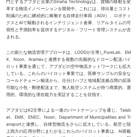
門とするアブダビ企業のSinaha Technologyは、貨物の移動を変
革する物流イノベーションを開発中。これには、排出量とコスト
削減のために継続的に稼働する自律走行車両（AGV）、ロボティ
クスとAIで駆動されるインテリジェント倉庫、リアルタイムの可
視性と予測効率を提供するデジタル・フリート管理システムが含
まれる。
この新たな物流管理アプローチは、LODDが主導しPureLab、EM
X、Noon、Aramexと連携する複数の先駆的なドローン配送パイ
ロット事業を通じて、アブダビの空中物流ネットワークにも拡大
している。これらのパイロット事業では、医療サンプルの安全な
コールドチェーン輸送から、仕分けハブと地域配送拠点間の拡張
可能な小包・郵便配送まで、無人航空システムが持つ商業的、運
用的、環境的な潜在能力を実証することを目指す。
アブダビはK2主導による一連のパートナーシップを通じ、Talab
at、EMX、ENEC、Noon、Department of Municipalities and Tr
ansportと連携し、自律型物流をさらに拡大している。航空と陸
上両方の応用分野にまたがるこれらのパイロット事業は、AI搭載