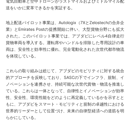
電気自動車と空中ドローンがラストマイルおよびミドルマイル配
送をいかに変革できるかを実証する。
地上配送パイロット事業は、Autologix（7XとZelostechの合弁企
業）とEmirates Postの提携開始に伴い、大型貨物分野にも拡大
された。このパイロット事業では、アブダビにレベル4自律走行
貨物車両を導入する。運転席やハンドルを排除した専用設計の車
両は、安全性と効率性に優れ、完全電動化された次世代都市物流
を体現している。
これらの取り組みは総じて、アブダビのモビリティに対する統合
的アプローチを反映しており、SASCの下でインフラ、規制、イ
ノベーションを連携させ、持続可能な次世代貨物・物流を推進し
ている。これらは一体となって、自律性とイノベーションが効率
性、安全性、環境性能をどのように再定義しているかを示すとと
もに、アブダビをスマート・モビリティと規制の卓越性における
世界的リーダーとして位置づけ、未来の自律型経済への道筋を明
らかにしている。