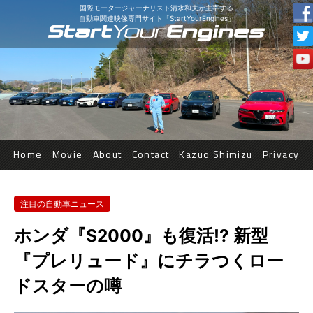
国際モータージャーナリスト清水和夫が主宰する
自動車関連映像専門サイト「StartYourEngines」
Home
Movie
About
Contact
Kazuo Shimizu
Privacy
注目の自動車ニュース
ホンダ『S2000』も復活!? 新型
『プレリュード』にチラつくロー
ドスターの噂