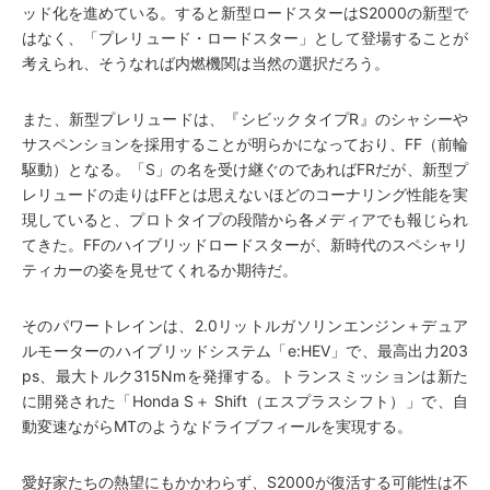
ッド化を進めている。すると新型ロードスターはS2000の新型で
はなく、「プレリュード・ロードスター」として登場することが
考えられ、そうなれば内燃機関は当然の選択だろう。
また、新型プレリュードは、『シビックタイプR』のシャシーや
サスペンションを採用することが明らかになっており、FF（前輪
駆動）となる。「S」の名を受け継ぐのであればFRだが、新型プ
レリュードの走りはFFとは思えないほどのコーナリング性能を実
現していると、プロトタイプの段階から各メディアでも報じられ
てきた。FFのハイブリッドロードスターが、新時代のスペシャリ
ティカーの姿を見せてくれるか期待だ。
そのパワートレインは、2.0リットルガソリンエンジン＋デュア
ルモーターのハイブリッドシステム「e:HEV」で、最高出力203
ps、最大トルク315Nmを発揮する。トランスミッションは新た
に開発された「Honda S＋ Shift（エスプラスシフト）」で、自
動変速ながらMTのようなドライブフィールを実現する。
愛好家たちの熱望にもかかわらず、S2000が復活する可能性は不