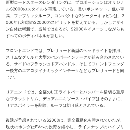
新型ロードスターのレンダリングは、プロポーションはオリジナ
ルS2000のスタイルを再現している。長いボンネット、低い車
高、ファブリックルーフ、コンパクトな2シーターキャビンは、2
000年代初頭のS2000のスピリットを捉えている。しかしデザイ
ン自体は斬新で、当然ではあるが、S2000をイメージしながらも
すべてのボディパネルが新しい。
フロントエンドでは、プレリュード新型のヘッドライトを採用、
スリムなグリルと大型のバンパーインテークが組み合わされてい
る。サイドのフラッシュドアハンドル、そしてフロントフェンダ
ー後方のエアロダイナミックインテークなどもプレリュードと同
じだ。
リアエンドでは、全幅のLEDライトバーとバンパーを横切る重厚
なブラックトリム、デュアルエキゾーストパイプはそのままに、
リアスポイラーを削除、ルーフは切り落とされている。
復活が予想されているS2000は、完全電動化も噂されていたが、
現状のホンダはEVへの投資を縮小し、ラインナップのハイブリ