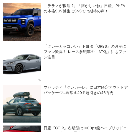
「テラノが復活!?」「懐かしいね」日産、PHEV
の本格SUV誕生にSNSでは期待の声！
「グレーカッコいい」トヨタ『GR86』の改良に
ファン歓喜！ レース参戦車の「AT化」にもファ
ン注目
マセラティ『グレカーレ』に日本限定アウトドア
パッケージ…通常比40％超引きの46万円
日産『GT-R』次期型は1000ps級ハイブリッド？