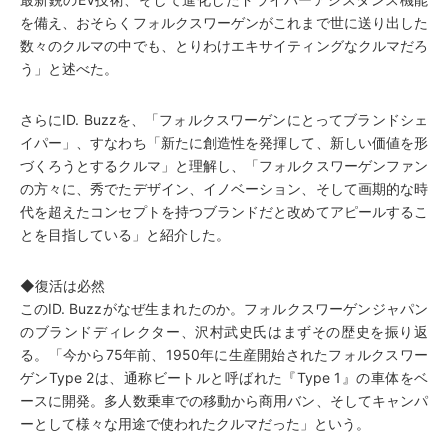
を備え、おそらくフォルクスワーゲンがこれまで世に送り出した
数々のクルマの中でも、とりわけエキサイティングなクルマだろ
う」と述べた。
さらにID. Buzzを、「フォルクスワーゲンにとってブランドシェ
イパー」、すなわち「新たに創造性を発揮して、新しい価値を形
づくろうとするクルマ」と理解し、「フォルクスワーゲンファン
の方々に、秀でたデザイン、イノベーション、そして画期的な時
代を超えたコンセプトを持つブランドだと改めてアピールするこ
とを目指している」と紹介した。
◆復活は必然
このID. Buzzがなぜ生まれたのか。フォルクスワーゲンジャパン
のブランドディレクター、沢村武史氏はまずその歴史を振り返
る。「今から75年前、1950年に生産開始されたフォルクスワー
ゲンType 2は、通称ビートルと呼ばれた『Type 1』の車体をベ
ースに開発。多人数乗車での移動から商用バン、そしてキャンパ
ーとして様々な用途で使われたクルマだった」という。