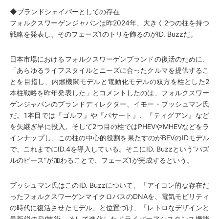
◆ブランドシェイパーとしての存在
フォルクスワーゲンジャパンは昨2024年、大きく2つの柱を持つ
戦略を発表し、そのフェーズ1のトリを飾るのがID. Buzzだ。
日本市場におけるフォルクスワーゲンブランドの復活のために、
「あらゆるライフスタイルとニーズに合ったクルマを提供するこ
とを目指し、内燃機関モデルと電動化モデルの双方を柱とした2
本柱戦略を昨年発表した」とコメントしたのは、フォルクスワー
ゲンジャパンのブランドディレクター、イモー・ブッシュマン氏
だ。1本目では『ゴルフ』や『パサート』、『ティグアン』など
を矢継ぎ早に投入。そして2つ目の柱ではPHEVやMHEVなどをラ
インナップし、この柱の中心的役割を果たすのがBEVのIDモデル
で、これまでにID.4を導入している。そこにID. Buzzという“パズ
ルのピース”が加わることで、フェーズ1が完成するという。
ブッシュマン氏はこのID. Buzzについて、「アイコン的な存在だ
ったフォルクスワーゲンマイクロバスのDNAを、電気モビリティ
の時代に復活させたモデル」と位置づけ、「レトロなデザインと
最新鋭のEV技術、そして進化したドライバーアシスタンス機能