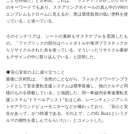
ことも特徴だ」と沢村氏。これは、「サステナブルがこのクルマ
のキーワードでもあり、ステアリングホイールの真ん中のVWの
エンブレムもクロームに見えるが、実は環境負荷の低い塗料を使
っている」と述べている。
そのインテリアは、シートの素材もサステナブルを意識したも
の。「ファブリックの部分はペットボトルや海洋プラスチックか
らリサイクルされた糸を使っている。そういったリサイクル素材
もデザインの中に取り込んでいる」と説明した。
◆安心安全の上に成り立つこと
最後に沢村氏は、「当然のことながら、フォルクスワーゲンブラ
ンドとして安全運転支援システムは標準装備し、他のクルマと同
様のものを搭載している」と強調した。同一車線内全車速運転支
援システム“トラベルアシスト”をはじめ、レーンチェンジアシス
トやアラウンドビューモニターなどが備わっており、「安心と安
全があって、かつ快適である。その上で、このID. Buzzというク
ルマの個性を楽しんでもらいたい」とコメントした。