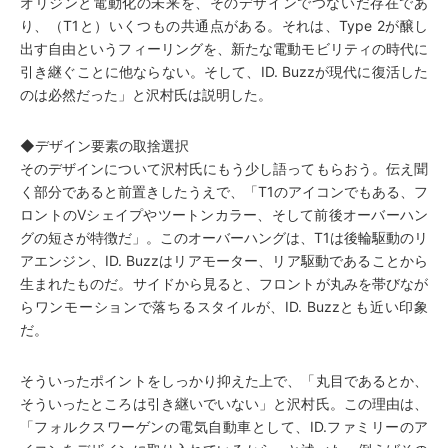
オリジンと電動化の未来を、そのデザインでつないだ存在であ
り、（T1と）いくつもの共通点がある。それは、Type 2が醸し
出す自由というフィーリングを、新たな電動モビリティの時代に
引き継ぐことに他ならない。そして、ID. Buzzが現代に復活した
のは必然だった」と沢村氏は説明した。
◆デザイン要素の取捨選択
そのデザインについて沢村氏にもう少し語ってもらおう。伝え聞
く部分であると前置きしたうえで、「T1のアイコンでもある、フ
ロントのVシェイプやツートンカラー、そして前後オーバーハン
グの短さが特徴だ」。このオーバーハングは、T1は後輪駆動のリ
アエンジン、ID. Buzzはリアモーター、リア駆動であることから
生まれたものだ。サイドから見ると、フロントが丸みを帯びなが
らワンモーションで落ちるスタイルが、ID. Buzzとも近い印象
だ。
そういったポイントをしっかり抑えた上で、「丸目であるとか、
そういったところは引き継いでいない」と沢村氏。この理由は、
「フォルクスワーゲンの電気自動車として、ID.ファミリーのア