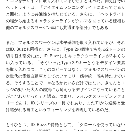
イコンをデザインに取り入れているから」と述べた。例えばその
ヘッドライトは、「デイタイムランニングライトによってぐるり
と囲む」ように共通性を持たせている。さらに、「ヘッドライト
の端から始まるキャラクターラインがクルマを回っている様相も
他のフォルクスワーゲン車にも共通する部分」でもある。
また、フォルクスワーゲンは水平基調を取り入れているが、それ
はID. Buzzも同様だ。さらに、Type 2の個性でもある2トーンの
切り替え部分には、ID. Buzzにもキャラクターラインが3本くら
い入っている。「そういったType 2のキーとなるデザイン要素
を取り入れつつ、全くのコピーではなく、フォルクスワーゲンの
次世代の電気自動車としてのファミリー感や統一感も持たせてい
る。そうすることで、単なるかわいさだけではない、きちんとエ
ッジの効いた大人の鑑賞にも耐えうるデザインになっていること
がこだわりだった」と語る。つまり、フォルクスワーゲンファミ
リーであり、ID.シリーズの一員でもあり、またT1から連綿と受
け継がれる自由というフィーリングを表現しているのだ。
もうひとつ、ID. Buzzの特徴として、「クロームを使っていない