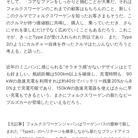
そして、「コアなファンをしっかりと掴むことが大事だ。それは
フォルクスワーゲンのこれまでの顧客はもちろんのこと、新しく
このクルマでフォルクスワーゲンを知ったお客さまもそうだ。こ
のクルマが持つ価値観に共鳴し、購入し、乗っていただき、さら
にそれを楽しむだけでなく広めていくこともあるだろう。これこ
そが、きっとType 2が受け入れられた所以であり、また、Type
2のようにカルチャー自体を作ったクルマはたぶんないだろうと
考える」と語った。
近年のミニバンに感じられる“オラオラ感”がないデザインはとて
も好ましい。航続距離は500km以上を確保し、充電時間も、90
kWの急速充電を利用すれば約40分でバッテリー残量20%から8
0%まで充電可能であり、150kWの急速充電器を使えばさらに早
い充電もできるという。まさにフォルクスワーゲンの新たなピー
プルズカーが登場したといえるだろう。
【元記事】
フォルクスワーゲンジャパンはワーゲンバスの愛称で親し
まれた『Type2』のヘリテージを継承しながら新たなブランドアイコ