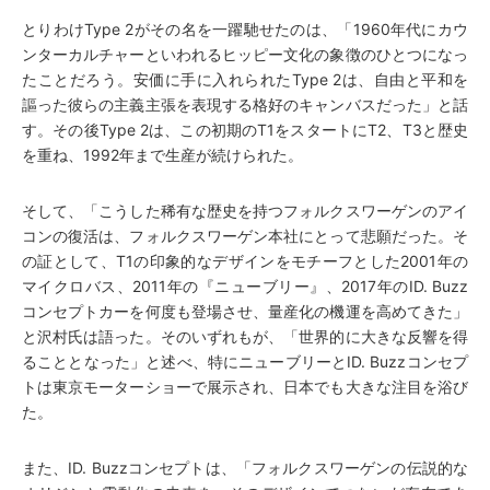
とりわけType 2がその名を一躍馳せたのは、「1960年代にカウ
ンターカルチャーといわれるヒッピー文化の象徴のひとつになっ
たことだろう。安価に手に入れられたType 2は、自由と平和を
謳った彼らの主義主張を表現する格好のキャンバスだった」と話
す。その後Type 2は、この初期のT1をスタートにT2、T3と歴史
を重ね、1992年まで生産が続けられた。
そして、「こうした稀有な歴史を持つフォルクスワーゲンのアイ
コンの復活は、フォルクスワーゲン本社にとって悲願だった。そ
の証として、T1の印象的なデザインをモチーフとした2001年の
マイクロバス、2011年の『ニューブリー』、2017年のID. Buzz
コンセプトカーを何度も登場させ、量産化の機運を高めてきた」
と沢村氏は語った。そのいずれもが、「世界的に大きな反響を得
ることとなった」と述べ、特にニューブリーとID. Buzzコンセプ
トは東京モーターショーで展示され、日本でも大きな注目を浴び
た。
また、ID. Buzzコンセプトは、「フォルクスワーゲンの伝説的な