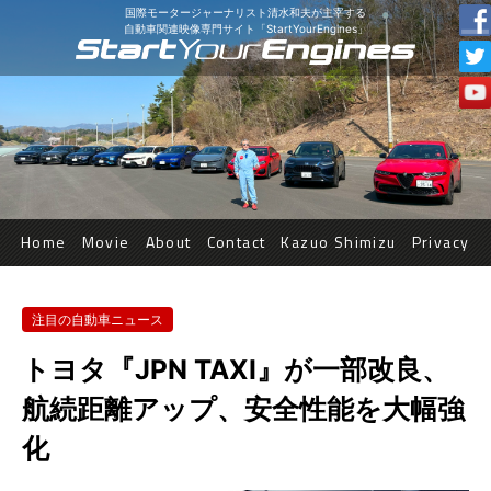
国際モータージャーナリスト清水和夫が主宰する
自動車関連映像専門サイト「StartYourEngines」
Home
Movie
About
Contact
Kazuo Shimizu
Privacy
注目の自動車ニュース
トヨタ『JPN TAXI』が一部改良、
航続距離アップ、安全性能を大幅強
化