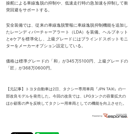
操舵による車線逸脱の抑制や、低速走行時の急加速を抑制して衝
突回避をサポートする。
安全装備では、従来の車線逸脱警報に車線逸脱抑制機能を追加し
たレーンディパーチャーアラート（LDA）を装備。ヘルプネット
とeケアを標準化し、上級グレードにはブラインドスポットモニ
ターをメーカーオプション設定している。
価格は標準グレードの「和」が345万5100円、上級グレードの
「匠」が368万0600円。
【元記事】
トヨタ自動車は2日、タクシー専用車両『JPN TAXI』の一
部改良モデルを発売した。今回の改良では、LPGタンクの容量拡大の
ほか顧客の声を反映してタクシー用車両としての機能を向上させた。