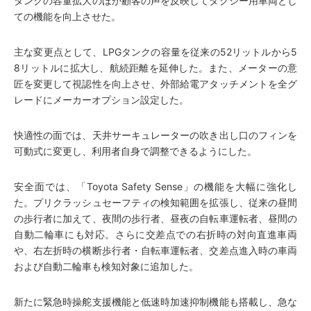
タンクの容量拡大のほか顧客の声を反映してタクシー用車両とし
ての機能を向上させた。
主な変更点として、LPGタンクの容量を従来の52リットルから5
8リットルに拡大し、航続距離を延伸した。また、メーターの意
匠を変更して視認性を向上させ、外部給電アタッチメントを全グ
レードにメーカーオプション設定した。
快適性の面では、天井サーキュレーターの吹き出し口のフィンを
可動式に変更し、利用者自身で調整できるようにした。
安全面では、「Toyota Safety Sense」の機能を大幅に強化し
た。プリクラッシュセーフティの検知範囲を拡張し、従来の昼間
の歩行者に加えて、夜間の歩行者、昼夜の自転車運転者、昼間の
自動二輪車にも対応。さらに交差点での右折時の対向直進車両
や、右左折時の横断歩行者・自転車運転者、交差点進入時の車両
および自動二輪車も検知対象に追加した。
新たに緊急時操舵支援機能と低速時加速抑制機能も搭載し、急な