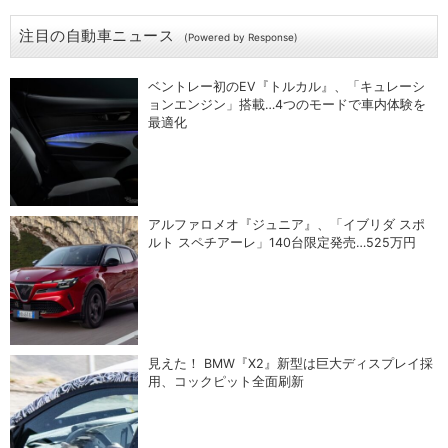
注目の自動車ニュース
(Powered by Response)
ベントレー初のEV『トルカル』、「キュレーシ
ョンエンジン」搭載…4つのモードで車内体験を
最適化
アルファロメオ『ジュニア』、「イブリダ スポ
ルト スペチアーレ」140台限定発売…525万円
見えた！ BMW『X2』新型は巨大ディスプレイ採
用、コックピット全面刷新