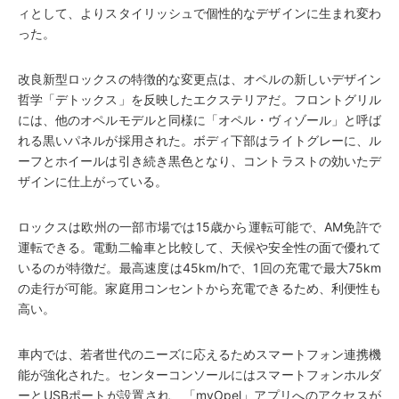
ィとして、よりスタイリッシュで個性的なデザインに生まれ変わ
った。
改良新型ロックスの特徴的な変更点は、オペルの新しいデザイン
哲学「デトックス」を反映したエクステリアだ。フロントグリル
には、他のオペルモデルと同様に「オペル・ヴィゾール」と呼ば
れる黒いパネルが採用された。ボディ下部はライトグレーに、ル
ーフとホイールは引き続き黒色となり、コントラストの効いたデ
ザインに仕上がっている。
ロックスは欧州の一部市場では15歳から運転可能で、AM免許で
運転できる。電動二輪車と比較して、天候や安全性の面で優れて
いるのが特徴だ。最高速度は45km/hで、1回の充電で最大75km
の走行が可能。家庭用コンセントから充電できるため、利便性も
高い。
車内では、若者世代のニーズに応えるためスマートフォン連携機
能が強化された。センターコンソールにはスマートフォンホルダ
ーとUSBポートが設置され、「myOpel」アプリへのアクセスが