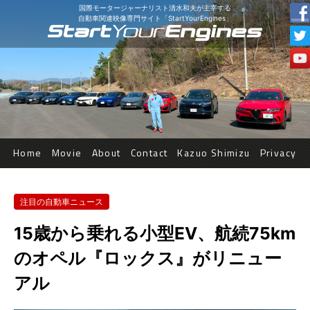
国際モータージャーナリスト清水和夫が主宰する
自動車関連映像専門サイト「StartYourEngines」
Home
Movie
About
Contact
Kazuo Shimizu
Privacy
注目の自動車ニュース
15歳から乗れる小型EV、航続75km
のオペル『ロックス』がリニュー
アル