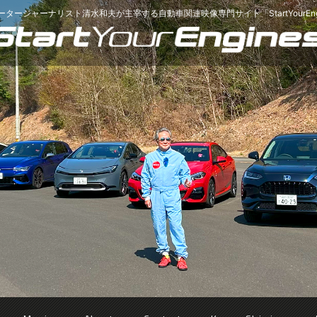
ータージャーナリスト清水和夫が主宰する
自動車関連映像専門サイト「StartYourEng