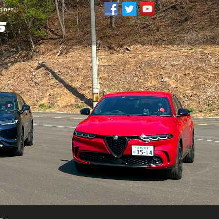
ines」