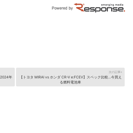
次の記事»
2024年
【トヨタ MIRAI vs ホンダ CR-V e:FCEV】スペック比較…今買え
る燃料電池車