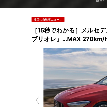
Home
注目の自動車ニュース
［15秒でわかる］メルセデスベ
ブリオレ』…MAX 270k