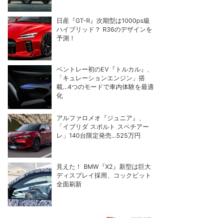
日産『GT-R』次期型は1000ps級
ハイブリッド？ R36のデザインを
予測！
ベントレー初のEV『トルカル』、
「キュレーションエンジン」搭
載…4つのモードで車内体験を最適
化
アルファロメオ『ジュニア』、
「イブリダ スポルト スペチアー
レ」140台限定発売…525万円
見えた！ BMW『X2』新型は巨大
ディスプレイ採用、コックピット
全面刷新