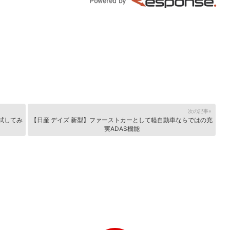
次の記事»
試してみ
【日産 デイズ 新型】ファーストカーとして軽自動車ならではの充
実ADAS機能