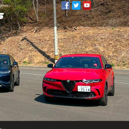
ines」