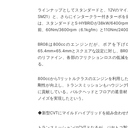
ラインナップとしてスタンダードと、12Vのマイル
SM21）と、さらにインタークラー付きターボを搭
は、スタンダードとS-HYBRIDが38kW/6400r
前、60Nm/3600rpm（6.1kgfm）と110Nm/2
BR08は800ccのエンジンだが、ボアを下
65.4mm×65.4mmとスクエアな設定に対し、BR
のリファイン、各部のフリクションロスの低減を
る。
800ccから1リットルクラスのエンジンを利用
剛性が向上し、トランスミッションもハウジング
に貢献している。バルクヘッドとフロアの遮音材
ノイズを実現したという。
◆新型CVTにマイルドハイブリッドを組み合わせ
トランスミッションはCVTとなるが、ジヤトコ製