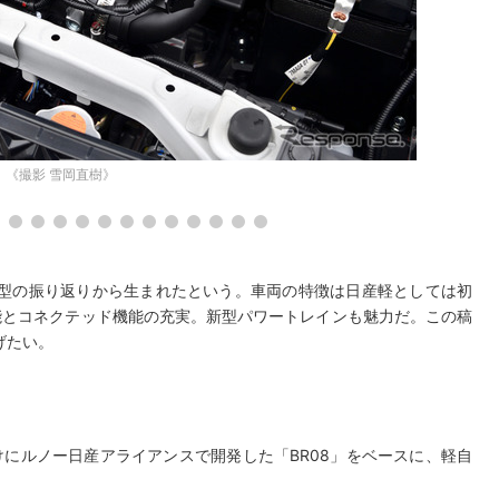
《撮影 雪岡直樹》
型の振り返りから生まれたという。車両の特徴は日産軽としては初
能とコネクテッド機能の充実。新型パワートレインも魅力だ。この稿
げたい。
けにルノー日産アライアンスで開発した「BR08」をベースに、軽自