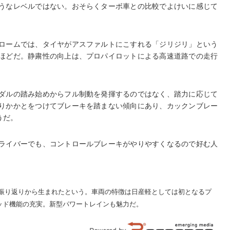
うなレベルではない。おそらくターボ車との比較でよけいに感じて
ロームでは、タイヤがアスファルトにこすれる「ジリジリ」という
ほどだ。静粛性の向上は、プロパイロットによる高速道路での走行
ダルの踏み始めからフル制動を発揮するのではなく、踏力に応じて
りかかとをつけてブレーキを踏まない傾向にあり、カックンブレー
うだ。
ライバーでも、コントロールブレーキがやりやすくなるので好む人
振り返りから生まれたという。車両の特徴は日産軽としては初となるプ
ッド機能の充実。新型パワートレインも魅力だ。