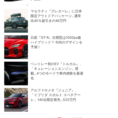
マセラティ『グレカーレ』に日本
限定アウトドアパッケージ…通常
比40％超引きの46万円
日産『GT-R』次期型は1000ps級
ハイブリッド？ R36のデザインを
予測！
ベントレー初のEV『トルカル』、
「キュレーションエンジン」搭
載…4つのモードで車内体験を最適
化
アルファロメオ『ジュニア』、
「イブリダ スポルト スペチアー
レ」140台限定発売…525万円