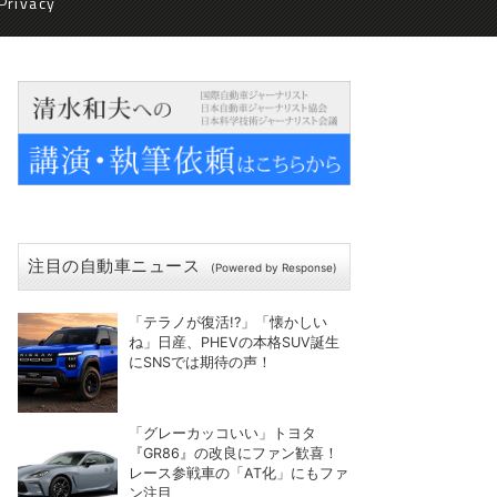
Privacy
注目の自動車ニュース
(Powered by Response)
「テラノが復活!?」「懐かしい
ね」日産、PHEVの本格SUV誕生
にSNSでは期待の声！
「グレーカッコいい」トヨタ
『GR86』の改良にファン歓喜！
レース参戦車の「AT化」にもファ
ン注目