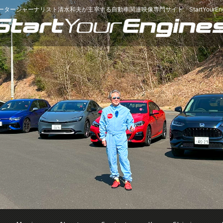
ータージャーナリスト清水和夫が主宰する
自動車関連映像専門サイト「StartYourEng