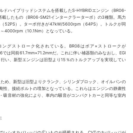
ドハイブリッドシステムを搭載したS-HYBRIDエンジン（BR06-
載したもの（BR06-SM21インタークラーターボ）の3種類。馬力
pm（52PS）。ターボ付きが47kW/5600rpm（64PS）。トルクが同
400～4000rpm（10.1Nm）となっている。
げロングストローク化されている。BR08はボア×ストロークが
06では同前61.7mm×71.2mmだ。これに伴い補器類のみなおし、EGI
行い、新型エンジンは旧型より15％のトルクアップを実現してい
したため、新型は旧型よりクランク、シリンダブロック、オイルパンの
剛性、接続ボルトの増加となっている。これらはエンジンの静粛性
・吸音材の強化により、車内の騒音がコンパクトカーと同等な室内
た
でレシオカバレッジの広いものが搭載される。CVTのカバレッジが