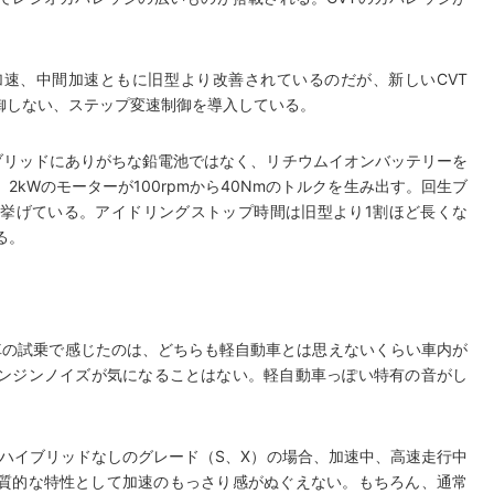
速、中間加速ともに旧型より改善されているのだが、新しいCVT
御しない、ステップ変速制御を導入している。
ハイブリッドにありがちな鉛電池ではなく、リチウムイオンバッテリーを
kWのモーターが100rpmから40Nmのトルクを生み出す。回生ブ
挙げている。アイドリングストップ時間は旧型より1割ほど長くな
る。
車の試乗で感じたのは、どちらも軽自動車とは思えないくらい車内が
ンジンノイズが気になることはない。軽自動車っぽい特有の音がし
ハイブリッドなしのグレード（S、X）の場合、加速中、高速走行中
本質的な特性として加速のもっさり感がぬぐえない。もちろん、通常