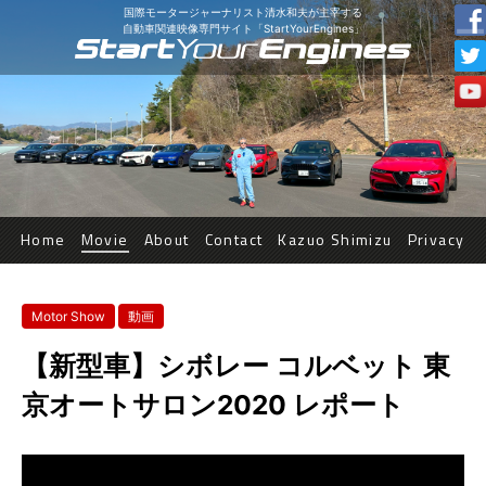
国際モータージャーナリスト清水和夫が主宰する
自動車関連映像専門サイト「StartYourEngines」
Home
Movie
About
Contact
Kazuo Shimizu
Privacy
Motor Show
動画
【新型車】シボレー コルベット 東
京オートサロン2020 レポート