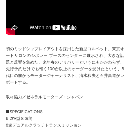
初のミッドシップレイアウトを採用した新型コルベット。東京オ
ートサロンのシボレー ブースのセンターに展示され、大きな話
題と反響を集めた。来年春のデリバリーというにもかかわらず、
先行予約だけでも軽く100台以上のオーダーを受けたという、8
代目の前からモータージャーナリスト、清水和夫と石井昌道がレ
ポートする。
取材協力／ゼネラルモーターズ・ジャパン
■SPECIFICATIONS
6.2ℓV型８気筒
8速デュアルクラッチトランスミッション