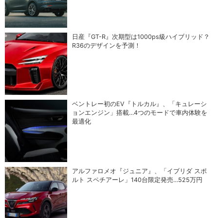
日産『GT-R』次期型は1000ps級ハイブリッド？
R36のデザインを予測！
ベントレー初のEV『トルカル』、「キュレーシ
ョンエンジン」搭載…4つのモードで車内体験を
最適化
アルファロメオ『ジュニア』、「イブリダ スポ
ルト スペチアーレ」140台限定発売…525万円