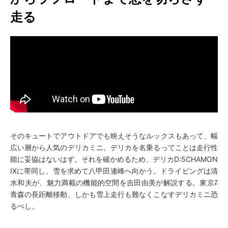
走る
そのキュートでアウトドアでも映えそうなルックスもあって、幅
広い層から人気のデリカミニ。デリカを名乗るってことは走行性
能に妥協はないはず。それを確かめるため、デリカD:5CHAMON
IXに帯同し、雪を求めて八甲田連峰へ向かう。ドライビングは清
水和夫が、魅力満載の機能的空間を吉田由美が解説する。東京⇄
青森の長距離移動、しかも雪上走行も難なくこなすデリカミニ恐
るべし。