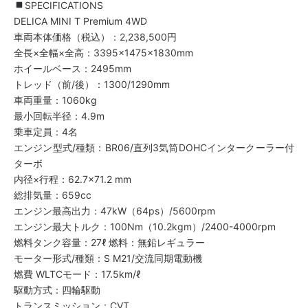
SPECIFICATIONS
DELICA MINI T Premium 4WD
車両本体価格（税込）：2,238,500円
全長×全幅×全高：3395×1475×1830mm
ホイールベース：2495mm
トレッド（前/後）：1300/1290mm
車両重量：1060kg
最小回転半径：4.9m
乗車定員：4名
エンジン型式/種類：BR06/直列3気筒DOHCインタークーラー付
ターボ
内径×行程：62.7×71.2 mm
総排気量：659cc
エンジン最高出力：47kW（64ps）/5600rpm
エンジン最大トルク：100Nm（10.2kgm）/2400-4000rpm
燃料タンク容量：27ℓ 燃料：無鉛レギュラー
モーター形式/種類：S M21/交流同期電動機
燃費 WLTCモード：17.5km/ℓ
駆動方式：四輪駆動
トランスミッション：CVT