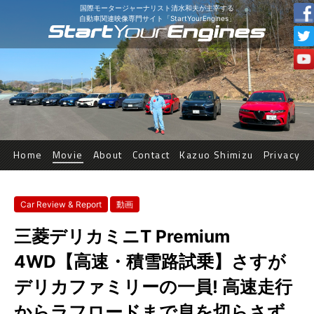
国際モータージャーナリスト清水和夫が主宰する
自動車関連映像専門サイト「StartYourEngines」
Home
Movie
About
Contact
Kazuo Shimizu
Privacy
Car Review & Report
動画
三菱デリカミニT Premium
4WD【高速・積雪路試乗】さすが
デリカファミリーの一員! 高速走行
からラフロードまで息を切らさず