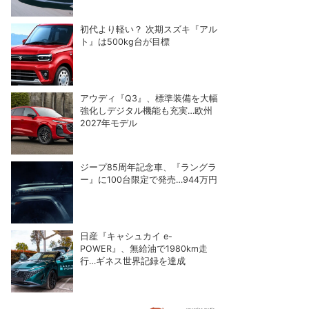
初代より軽い？ 次期スズキ『アル
ト』は500kg台が目標
アウディ『Q3』、標準装備を大幅
強化しデジタル機能も充実…欧州
2027年モデル
ジープ85周年記念車、『ラングラ
ー』に100台限定で発売…944万円
日産『キャシュカイ e-
POWER』、無給油で1980km走
行…ギネス世界記録を達成