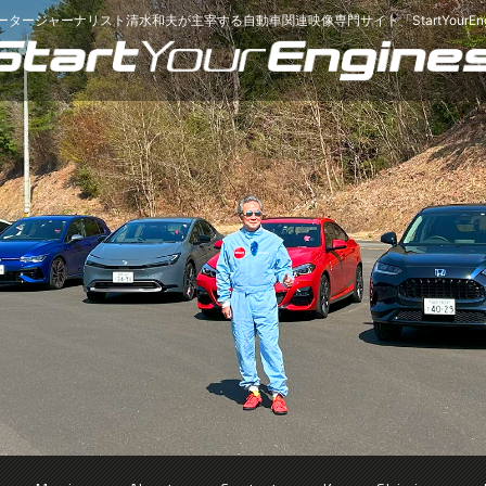
ータージャーナリスト清水和夫が主宰する
自動車関連映像専門サイト「StartYourEng