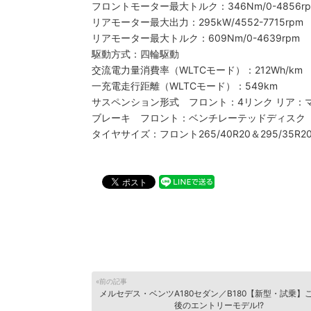
フロントモーター最大トルク：346Nm/0-4856r
リアモーター最大出力：295kW/4552-7715rpm
リアモーター最大トルク：609Nm/0-4639rpm
駆動方式：四輪駆動
交流電力量消費率（WLTCモード）：212Wh/km
一充電走行距離（WLTCモード）：549km
サスペンション形式 フロント：4リンク リア：
ブレーキ フロント：ベンチレーテッドディスク
タイヤサイズ：フロント265/40R20＆295/35R2
«前の記事
メルセデス・ベンツA180セダン／B180【新型・試乗】
後のエントリーモデル!?