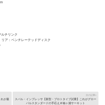
pm
マルチリンク
 リア：ベンチレーテッドディスク
0
次の記事»
これが最
スバル・インプレッサ【新型・プロトタイプ試乗】これがグロー
バルスタンダードの手応え＠袖ヶ浦サーキット