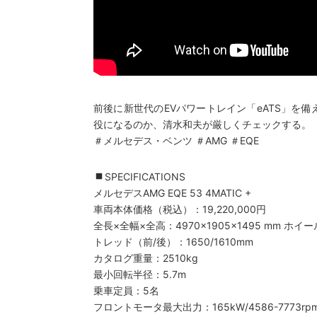
前後に新世代のEVパワートレイン「eATS」を備えた
役になるのか、清水和夫が厳しくチェックする。
＃メルセデス・ベンツ ＃AMG ＃EQE
SPECIFICATIONS
メルセデスAMG EQE 53 4MATIC +
車両本体価格（税込）：19,220,000円
全長×全幅×全高：4970×1905×1495 mm ホイ
トレッド（前/後）：1650/1610mm
カタログ重量：2510kg
最小回転半径：5.7m
乗車定員：5名
フロントモータ最大出力：165kW/4586-7773rp