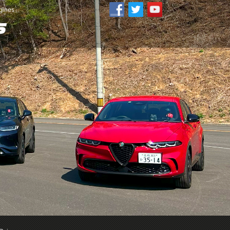
ines」