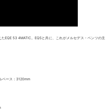
EQE 53 4MATIC。EQSと共に、これがメルセデス・ベンツの主
ールベース：3120mm
m