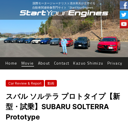
国際モータージャーナリスト清水和夫が主宰する
自動車関連映像専門サイト「StartYourEngines」
Home
Movie
About
Contact
Kazuo Shimizu
Privacy
Car Review & Report
動画
スバル ソルテラ プロトタイプ【新
型・試乗】SUBARU SOLTERRA
Prototype