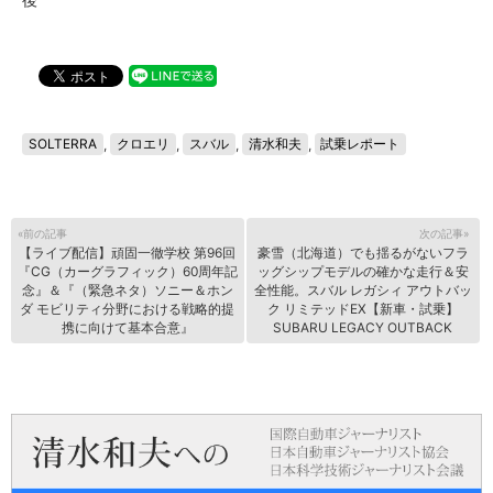
SOLTERRA
,
クロエリ
,
スバル
,
清水和夫
,
試乗レポート
«前の記事
次の記事»
【ライブ配信】頑固一徹学校 第96回
豪雪（北海道）でも揺るがないフラ
『CG（カーグラフィック）60周年記
ッグシップモデルの確かな走行＆安
念』＆『（緊急ネタ）ソニー＆ホン
全性能。スバル レガシィ アウトバッ
ダ モビリティ分野における戦略的提
ク リミテッドEX【新車・試乗】
携に向けて基本合意』
SUBARU LEGACY OUTBACK