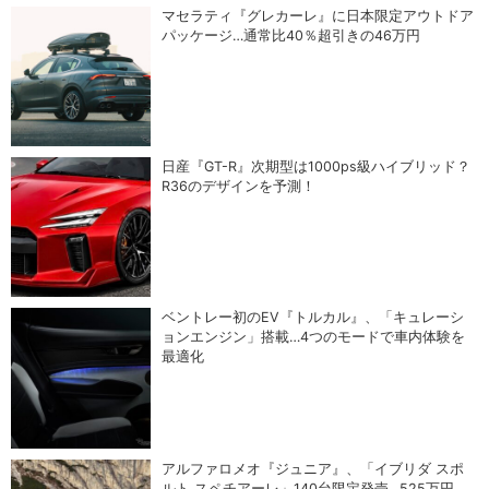
マセラティ『グレカーレ』に日本限定アウトドア
パッケージ…通常比40％超引きの46万円
日産『GT-R』次期型は1000ps級ハイブリッド？
R36のデザインを予測！
ベントレー初のEV『トルカル』、「キュレーシ
ョンエンジン」搭載…4つのモードで車内体験を
最適化
アルファロメオ『ジュニア』、「イブリダ スポ
ルト スペチアーレ」140台限定発売…525万円