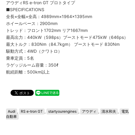
アウディRS e-tron GT プロトタイプ
■SPECIFICATIONS
全長×全幅×全高：4989mm×1964×1395mm
ホイールベース：2900mm
トレッド：フロント1702mm リア1667mm
最高出力：440kW（598ps）ブーストモード475kW（646ps）
最大トルク：830Nm（84.7kgm） ブーストモード 830Nm
駆動方式：4WD（クワトロ）
乗車定員：5名
ラゲッジルーム容量：350ℓ
航続距離：500km以上
Audi
,
RS e-tron GT
,
startyourengines
,
アウディ
,
清水和夫
,
電気
自動車