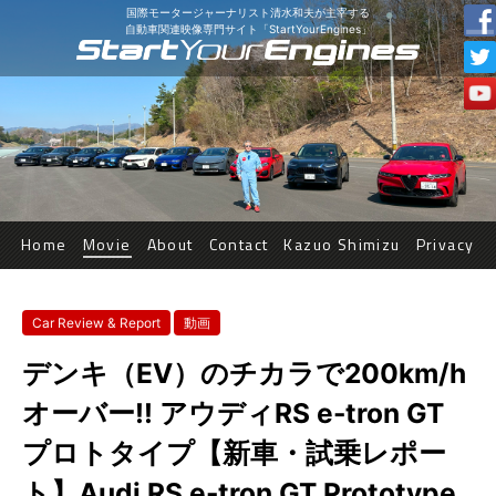
国際モータージャーナリスト清水和夫が主宰する
自動車関連映像専門サイト「StartYourEngines」
Home
Movie
About
Contact
Kazuo Shimizu
Privacy
Car Review & Report
動画
デンキ（EV）のチカラで200km/h
オーバー!! アウディRS e-tron GT
プロトタイプ【新車・試乗レポー
ト】Audi RS e-tron GT Prototype