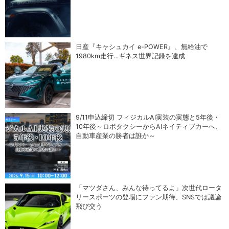
日産『キャシュカイ e-POWER』、無給油で
1980km走行…ギネス世界記録を達成
9/11申込締切 フィジカルAI実装の実態と5年後・
10年後～ロボタクシーからAIネイティブカーへ、
自動車産業の勝者は誰か～
「マツダさん、みんな待ってるよ」次世代ロータ
リースポーツの登場にファン期待、SNSでは議論
飛び交う