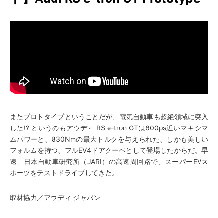
またプロトタイプということだが、電気自動車も超絶領域に突入
した!? というのもアウディ RS e-tron GTは600ps近いマキシマ
ムパワーと、830Nmの最大トルクを与えられた、しかも美しい
フォルムを持つ、フルEV4ドアクーペとして登場したからだ。早
速、日本自動車研究所（JARI）の高速周回路で、スーパーEVス
ポーツをテストドライブしてきた。
取材協力／アウディ ジャパン