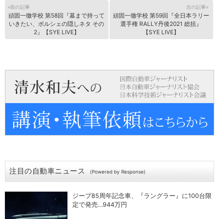
«前の記事
次の記事»
頑固一徹学校 第58回『墓まで持って
頑固一徹学校 第59回『全日本ラリー
いきたい、ポルシェの隠しネタ その
選手権 RALLY丹後2021 総括』
2』【SYE LIVE】
【SYE LIVE】
注目の自動車ニュース
(Powered by Response)
ジープ85周年記念車、『ラングラー』に100台限
定で発売…944万円